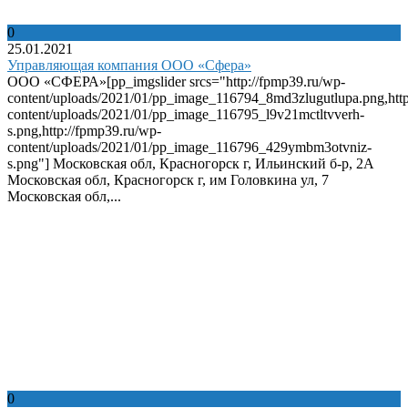
0
25.01.2021
Управляющая компания ООО «Сфера»
ООО «СФЕРА»[pp_imgslider srcs="http://fpmp39.ru/wp-
content/uploads/2021/01/pp_image_116794_8md3zlugutlupa.png,http
content/uploads/2021/01/pp_image_116795_l9v21mctltvverh-
s.png,http://fpmp39.ru/wp-
content/uploads/2021/01/pp_image_116796_429ymbm3otvniz-
s.png"] Московская обл, Красногорск г, Ильинский б-р, 2А
Московская обл, Красногорск г, им Головкина ул, 7
Московская обл,...
0