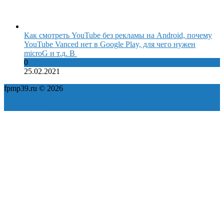
Как смотреть YouTube без рекламы на Android, почему
YouTube Vanced нет в Google Play, для чего нужен
microG и т.д. В
0
25.02.2021
fpmp39.ru © 2026
Политика конфиденциальности
Пользовательское соглашение
Карта сайта
ok
yt
fb
tw
in
vk