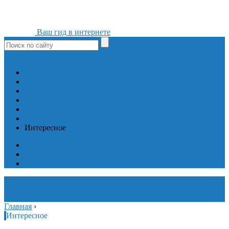
Ваш гид в интернете
ok
yt
fb
tw
in
vk
Игры
Мобильные приложения
Программы
Сайты
Сервисы
Социальные сети
Интересное
Мой блог
Инструмент вставки
Визуальное редактирование
Главная
›
Интересное