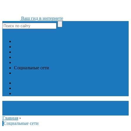
Ваш гид в интернете
ok
yt
fb
tw
in
vk
Игры
Мобильные приложения
Программы
Сайты
Сервисы
Социальные сети
Интересное
Мой блог
Инструмент вставки
Визуальное редактирование
Главная
›
Социальные сети