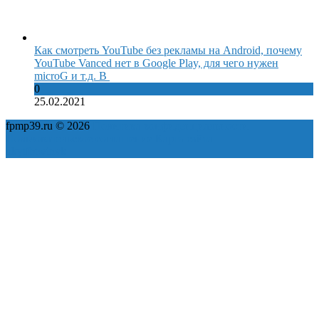
Как смотреть YouTube без рекламы на Android, почему
YouTube Vanced нет в Google Play, для чего нужен
microG и т.д. В
0
25.02.2021
fpmp39.ru © 2026
Политика конфиденциальности
Пользовательское соглашение
Карта сайта
ok
yt
fb
tw
in
vk