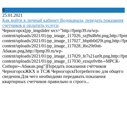
0
25.01.2021
Как войти в личный кабинет Водоканала, передать показания
счетчиков и оплатить услуги
Черногорск[pp_imgslider srcs="http://fpmp39.ru/wp-
content/uploads/2021/01/pp_image_117026_sxj9ul8rht.png,http://fp
content/uploads/2021/01/pp_image_117027_hbptb0d29t.png,http://f
content/uploads/2021/01/pp_image_117028_l6o29r0stt-
Абакан.png,http://fpmp39.ru/wp-
content/uploads/2021/01/pp_image_117029_fe7s21az0t.png,http://fp
content/uploads/2021/01/pp_image_117030_ezsqx0vtbt-«МРСК-
Сибири»-Абакан.png"]Передать показания счётчиков
ЧерногорскЖКХ и ТСЖ ЧерногорскПотребителю для общего
сведения.Для чего необходимо передавать показания
квартирных счетчиков правильно и строго...