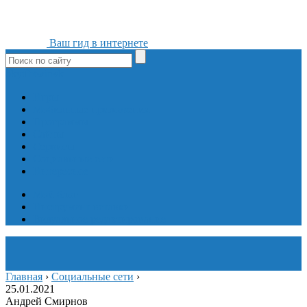
Ваш гид в интернете
ok
yt
fb
tw
in
vk
Игры
Мобильные приложения
Программы
Сайты
Сервисы
Социальные сети
Интересное
Мой блог
Инструмент вставки
Визуальное редактирование
Главная
›
Социальные сети
›
25.01.2021
Андрей Смирнов