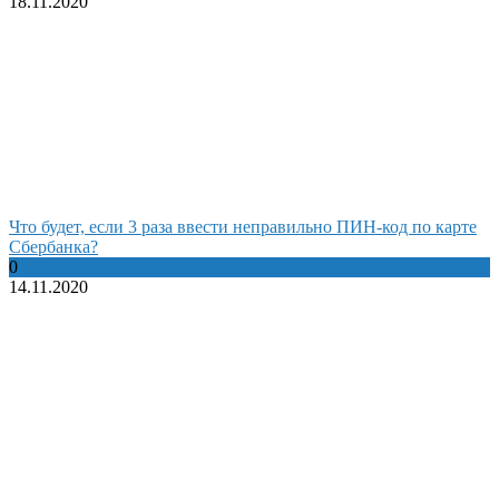
18.11.2020
Что будет, если 3 раза ввести неправильно ПИН-код по карте
Сбербанка?
0
14.11.2020