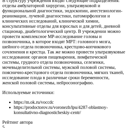
В структуру учреждения входят следующие подразделения:
отделы амбулаторной хирургии, ультразвуковой и
функциональной диагностики, эндоскопии, анестезиологии-
реанимации, лучевой диагностики, патоморфологии и
клинических исследований, клинической химии,
консультативные отделы для взрослых и для детей, дневной
стационар, диабетологический центр. В учреждении можно
провести комплексное МР-исследование головы и
позвоночника, в которое входят МРТ: головного мозга,
шейного отдела позвоночника, крестцово-копчикового
сочленения и крестца. Так же можно провести ультразвуковые
исследования: органов пищеварения, лимфатической
системы, грудного отдела позвоночника, селезенки,
мочевыделительной системы, мужской половой системы,
пояснично-крестцового отдела позвоночника, мягких тканей,
исследование плода в различные сроки беременности,
женской половой системы, нейросонографию.
Используемые источники:
https://m.ok.ru/voccdc
https://prodoctorov.ru/voronezh/lpu/4287-oblastnoy-
konsultativno-diagnosticheskiy-centr/
Рейтинг автора
5