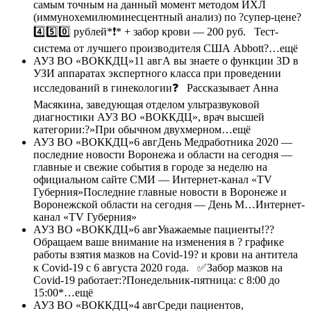
самым точным на данный момент методом ИХЛ
(иммунохемилюминесцентный анализ) по ?супер-цене?
4️⃣5️⃣0️⃣ рублей*❗️* + забор крови — 200 руб.⠀Тест-
система от лучшего производителя США Abbott?…ещё
АУЗ ВО «ВОККДЦ»
11 авг
А вы знаете о функции 3D в
УЗИ аппаратах экспертного класса при проведении
исследований в гинекологии❓⠀Рассказывает Анна
Масякина, заведующая отделом ультразвуковой
диагностики АУЗ ВО «ВОККДЦ», врач высшей
категории:?»При обычном двухмерном…ещё
АУЗ ВО «ВОККДЦ»
6 авгДень Медработника 2020 —
последние новости Воронежа и области на сегодня —
главные и свежие события в городе за неделю на
официальном сайте СМИ — Интернет-канал «TV
Губерния»Последние главные новости в Воронеже и
Воронежской области на сегодня — День М…Интернет-
канал «TV Губерния»
АУЗ ВО «ВОККДЦ»
6 авг
Уважаемые пациенты!??
Обращаем ваше внимание на изменения в ? графике
работы взятия мазков на Covid-19? и крови на антитела
к Covid-19 с 6 августа 2020 года.⠀✅Забор мазков на
Covid-19 работает:?Понедельник-пятница: с 8:00 до
15:00*…ещё
АУЗ ВО «ВОККДЦ»
4 авг
Среди пациентов,