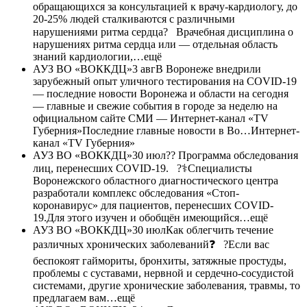
обращающихся за консультацией к врачу-кардиологу, до
20-25% людей сталкиваются с различными
нарушениями ритма сердца?⠀Врачебная дисциплина о
нарушениях ритма сердца или — отдельная область
знаний кардиологии,…ещё
АУЗ ВО «ВОККДЦ»
3 авгВ Воронеже внедрили
зарубежный опыт уличного тестирования на COVID-19
— последние новости Воронежа и области на сегодня
— главные и свежие события в городе за неделю на
официальном сайте СМИ — Интернет-канал «TV
Губерния»Последние главные новости в Во…Интернет-
канал «TV Губерния»
АУЗ ВО «ВОККДЦ»
30 июл
?? Программа обследования
лиц, перенесших COVID-19.⠀?‍⚕️Специалисты
Воронежского областного диагностического центра
разработали комплекс обследования «Стоп-
коронавирус» для пациентов, перенесших COVID-
19.Для этого изучен и обобщён имеющийся…ещё
АУЗ ВО «ВОККДЦ»
30 июл
Как облегчить течение
различных хронических заболеваний❓⠀?Если вас
беспокоят гаймориты, бронхиты, затяжные простуды,
проблемы с суставами, нервной и сердечно-сосудистой
системами, другие хронические заболевания, травмы, то
предлагаем вам…ещё