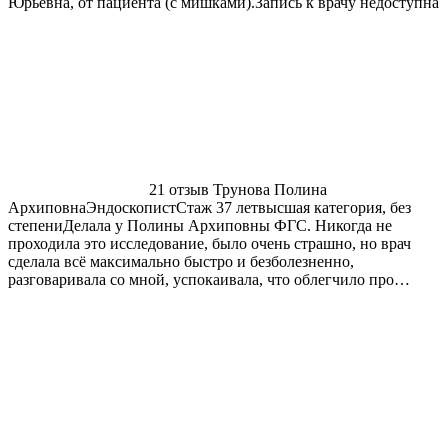
Юрьевна, от пациента (с мишками).
Запись к врачу недоступна
21 отзыв
Трунова Полина
Архиповна
ЭндоскопистСтаж 37 летвысшая категория, без
степениДелала у Полины Архиповны ФГС. Никогда не
проходила это исследование, было очень страшно, но врач
сделала всё максимально быстро и безболезненно,
разговаривала со мной, успокаивала, что облегчило про…