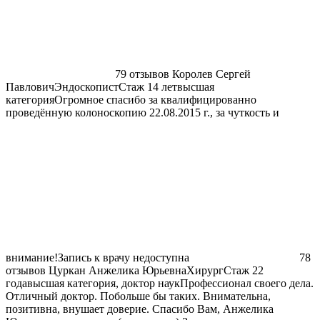
79 отзывов
Королев Сергей
Павлович
ЭндоскопистСтаж 14 летвысшая
категорияОгромное спасибо за квалифицированно
проведённую колоноскопию 22.08.2015 г., за чуткость и
внимание!
Запись к врачу недоступна
78
отзывов
Цуркан Анжелика Юрьевна
ХирургСтаж 22
годавысшая категория, доктор наукПрофессионал своего дела.
Отличный доктор. Побольше бы таких. Внимательна,
позитивна, внушает доверие. Спасибо Вам, Анжелика