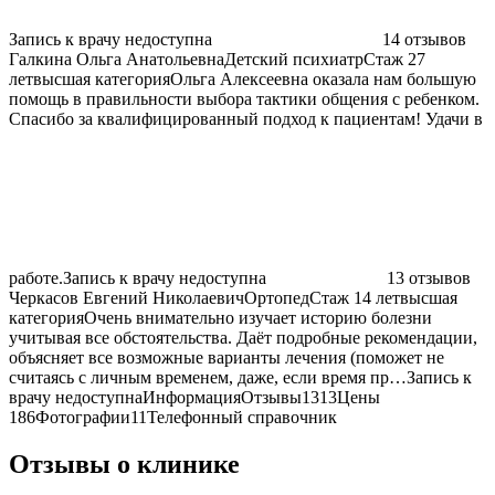
Запись к врачу недоступна
14 отзывов
Галкина Ольга Анатольевна
Детский психиатрСтаж 27
летвысшая категорияОльга Алексеевна оказала нам большую
помощь в правильности выбора тактики общения с ребенком.
Спасибо за квалифицированный подход к пациентам! Удачи в
работе.
Запись к врачу недоступна
13 отзывов
Черкасов Евгений Николаевич
ОртопедСтаж 14 летвысшая
категорияОчень внимательно изучает историю болезни
учитывая все обстоятельства. Даёт подробные рекомендации,
объясняет все возможные варианты лечения (поможет не
считаясь с личным временем, даже, если время пр…
Запись к
врачу недоступна
ИнформацияОтзывы1313Цены
186Фотографии11Телефонный справочник
Отзывы о клинике