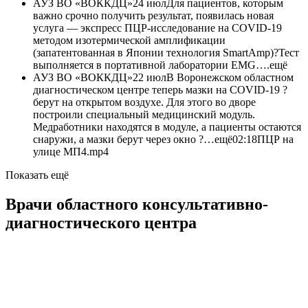
АУЗ ВО «ВОККДЦ»
24 июл
Для пациентов, которым
важно срочно получить результат, появилась новая
услуга — экспресс ПЦР-исследование на COVID-19
методом изотермической амплификации
(запатентованная в Японии технология SmartAmp)?Тест
выполняется в портативной лаборатории EMG….ещё
АУЗ ВО «ВОККДЦ»
22 июл
В Воронежском областном
диагностическом центре теперь мазки на COVID-19 ?
берут на открытом воздухе. Для этого во дворе
построили специальный медицинский модуль.
Медработники находятся в модуле, а пациенты остаются
снаружи, а мазки берут через окно ?…ещё
02:18ПЦР на
улице МП4.mp4
Показать ещё
Врачи областного консультативно-
диагностического центра