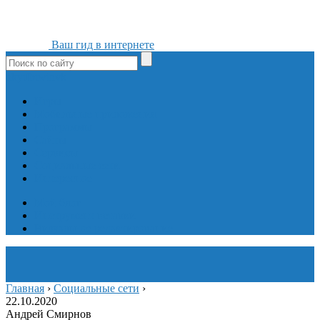
Ваш гид в интернете
ok
yt
fb
tw
in
vk
Игры
Мобильные приложения
Программы
Сайты
Сервисы
Социальные сети
Интересное
Мой блог
Инструмент вставки
Визуальное редактирование
Главная
›
Социальные сети
›
22.10.2020
Андрей Смирнов