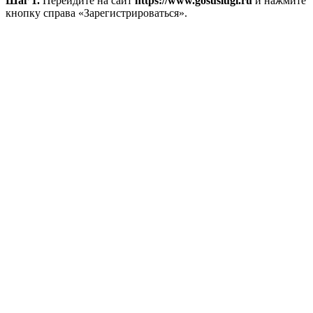
Шаг 1.
Перейдите на сайт
https://www.gosuslugi.ru
и нажмите
кнопку справа «Зарегистрироваться».