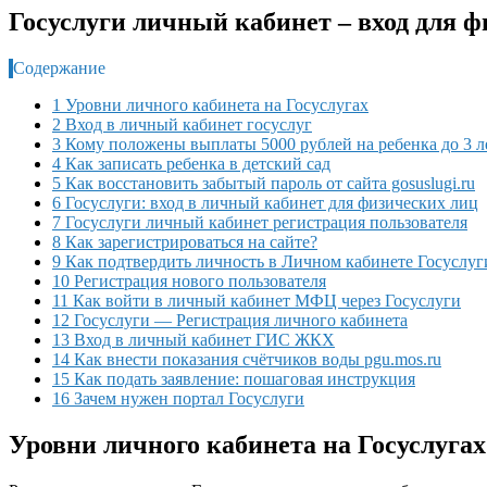
Госуслуги личный кабинет – вход для 
Содержание
1 Уровни личного кабинета на Госуслугах
2 Вход в личный кабинет госуслуг
3 Кому положены выплаты 5000 рублей на ребенка до 3 л
4 Как записать ребенка в детский сад
5 Как восстановить забытый пароль от сайта gosuslugi.ru
6 Госуслуги: вход в личный кабинет для физических лиц
7 Госуслуги личный кабинет регистрация пользователя
8 Как зарегистрироваться на сайте?
9 Как подтвердить личность в Личном кабинете Госуслуг
10 Регистрация нового пользователя
11 Как войти в личный кабинет МФЦ через Госуслуги
12 Госуслуги — Регистрация личного кабинета
13 Вход в личный кабинет ГИС ЖКХ
14 Как внести показания счётчиков воды pgu.mos.ru
15 Как подать заявление: пошаговая инструкция
16 Зачем нужен портал Госуслуги
Уровни личного кабинета на Госуслугах