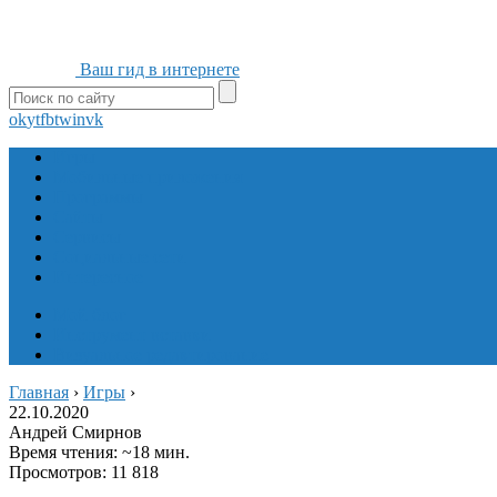
Ваш гид в интернете
ok
yt
fb
tw
in
vk
Игры
Мобильные приложения
Программы
Сайты
Сервисы
Социальные сети
Интересное
Мой блог
Инструмент вставки
Визуальное редактирование
Главная
›
Игры
›
22.10.2020
Андрей Смирнов
Время чтения: ~18 мин.
Просмотров: 11 818