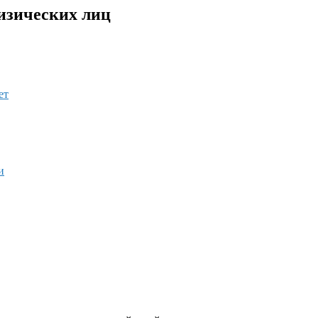
физических лиц
ет
и