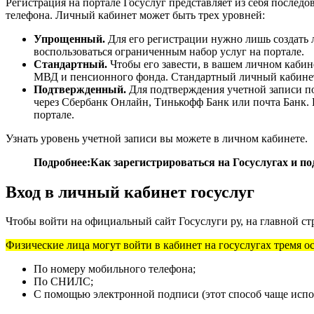
Регистрация на портале Госуслуг представляет из себя послед
телефона. Личный кабинет может быть трех уровней:
Упрощенный.
Для его регистрации нужно лишь создать 
воспользоваться ограниченным набор услуг на портале.
Стандартный.
Чтобы его завести, в вашем личном каби
МВД и пенсионного фонда. Стандартный личный кабинет
Подтвержденный.
Для подтверждения учетной записи по
через Сбербанк Онлайн, Тинькофф Банк или почта Банк. 
портале.
Узнать уровень учетной записи вы можете в личном кабинете.
Подробнее:Как зарегистрироваться на Госуслугах и по
Вход в личный кабинет госуслуг
Чтобы войти на официальный сайт Госуслуги ру, на главной ст
Физические лица могут войти в кабинет на госуслугах тремя 
По номеру мобильного телефона;
По СНИЛС;
С помощью электронной подписи (этот способ чаще испо