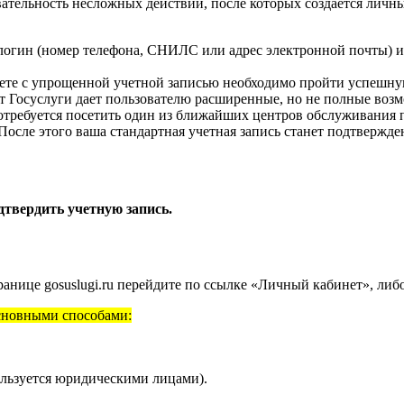
овательность несложных действий, после которых создается лич
логин (номер телефона, СНИЛС или адрес электронной почты) и 
нете с упрощенной учетной записью необходимо пройти успешн
 Госуслуги дает пользователю расширенные, но не полные воз
требуется посетить один из ближайших центров обслуживания п
После этого ваша стандартная учетная запись станет подтвержд
дтвердить учетную запись.
ранице gosuslugi.ru перейдите по ссылке «Личный кабинет», ли
основными способами:
льзуется юридическими лицами).