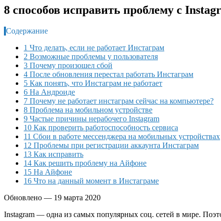
8 способов исправить проблему с Instagr
Содержание
1 Что делать, если не работает Инстаграм
2 Возможные проблемы у пользователя
3 Почему произошел сбой
4 После обновления перестал работать Инстаграм
5 Как понять, что Инстаграм не работает
6 На Андроиде
7 Почему не работает инстаграм сейчас на компьютере?
8 Проблема на мобильном устройстве
9 Частые причины нерабочего Instagram
10 Как проверить работоспособность сервиса
11 Сбои в работе мессенджера на мобильных устройствах
12 Проблемы при регистрации аккаунта Инстаграм
13 Как исправить
14 Как решить проблему на Айфоне
15 На Айфоне
16 Что на данный момент в Инстаграме
Обновлено — 19 марта 2020
Instagram — одна из самых популярных соц. сетей в мире. Поэ