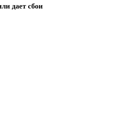
или дает сбои
.