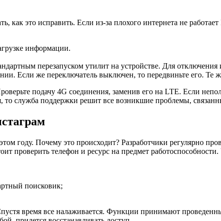
, как это исправить. Если из-за плохого интернета не работает
агрузке информации.
тандартным перезапуском утилит на устройстве. Для отключения
нии. Если же переключатель выключен, то передвиньте его. Те 
Проверьте подачу 4G соединения, заменив его на LTE. Если непо
, то служба поддержки решит все возникшие проблемы, связанны
нстаграм
этом году. Почему это происходит? Разработчики регулярно про
оит проверить телефон и ресурс на предмет работоспособности. 
дартный поисковик;
 Спустя время все налаживается. Функции принимают проведенны
бой, придется восстанавливать доступ.