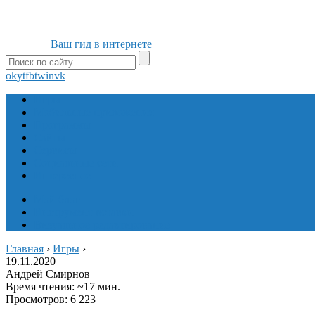
Ваш гид в интернете
ok
yt
fb
tw
in
vk
Игры
Мобильные приложения
Программы
Сайты
Сервисы
Социальные сети
Интересное
Мой блог
Инструмент вставки
Визуальное редактирование
Главная
›
Игры
›
19.11.2020
Андрей Смирнов
Время чтения: ~17 мин.
Просмотров: 6 223