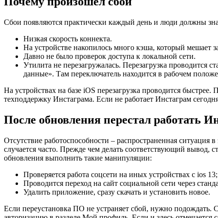
Почему произошел сбой
Сбои появляются практически каждый день и люди должны знать
Низкая скорость коннекта.
На устройстве накопилось много кэша, который мешает з
Давно не было проверок доступа к локальной сети.
Утилита не перезагружалась. Перезагрузка проводится с
данные». Там переключатель находится в рабочем положе
На устройствах на базе iOS перезагрузка проводится быстрее. 
техподдержку Инстаграма. Если не работает Инстаграм сегодня
После обновления перестал работать И
Отсутствие работоспособности – распространенная ситуация в 
случается часто. Прежде чем делать соответствующий вывод, ст
обновления выполнить такие манипуляции:
Проверяется работа соцсети на иных устройствах с ios 13;
Проводится переход на сайт социальной сети через стан
Удалить приложение, сразу скачать и установить новое.
Если переустановка ПО не устраняет сбой, нужно подождать.
авторизацию в разделе Мой профиль. Если и здесь отмечается с