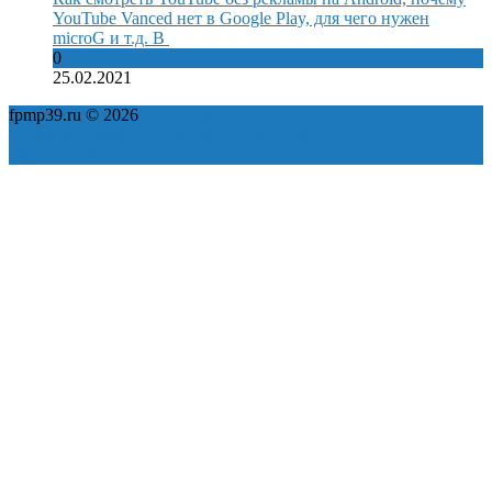
YouTube Vanced нет в Google Play, для чего нужен
microG и т.д. В
0
25.02.2021
fpmp39.ru © 2026
Политика конфиденциальности
Пользовательское соглашение
Карта сайта
ok
yt
fb
tw
in
vk