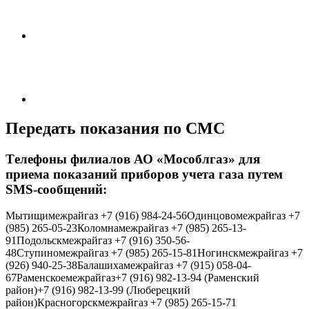
Передать показания по СМС
Tелефоны филиалов АО «Мособлгаз» для
приема показаний приборов учета газа путем
SMS-сообщений:
Мытищимежрайгаз +7 (916) 984-24-56Одинцовомежрайгаз +7
(985) 265-05-23Коломнамежрайгаз +7 (985) 265-13-
91Подольскмежрайгаз +7 (916) 350-56-
48Ступиномежрайгаз +7 (985) 265-15-81Ногинскмежрайгаз +7
(926) 940-25-38Балашихамежрайгаз +7 (915) 058-04-
67Раменскоемежрайгаз+7 (916) 982-13-94 (Раменский
район)+7 (916) 982-13-99 (Люберецкий
район)Красногорскмежрайгаз +7 (985) 265-15-71