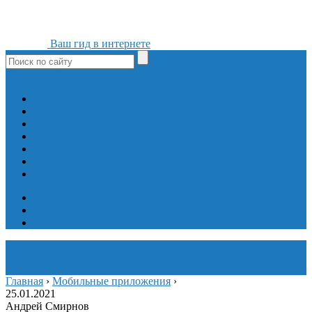
Ваш гид в интернете
ok
yt
fb
tw
in
vk
Игры
Мобильные приложения
Программы
Сайты
Сервисы
Социальные сети
Интересное
Мой блог
Инструмент вставки
Визуальное редактирование
Главная
›
Мобильные приложения
›
25.01.2021
Андрей Смирнов