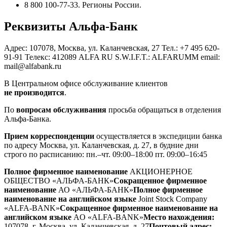
8 800 100-77-33. Регионы России.
Реквизиты Альфа-Банк
Адрес: 107078, Москва, ул. Каланчевская, 27 Тел.: +7 495 620-
91-91 Телекс: 412089 ALFA RU S.W.I.F.T.: ALFARUMM email:
mail@alfabank.ru
В Центральном офисе обслуживание клиентов
не производится
.
По
вопросам обслуживания
просьба обращаться в отделения
Альфа-Банка.
Прием корреспонденции
осуществляется в экспедиции банка
по адресу Москва, ул. Каланчевская, д. 27, в будние дни
строго по расписанию: пн.–чт. 09:00–18:00 пт. 09:00–16:45
Полное фирменное наименование
АКЦИОНЕРНОЕ
ОБЩЕСТВО «АЛЬФА-БАНК»
Сокращенное фирменное
наименование
АО «АЛЬФА-БАНК»
Полное фирменное
наименование на английском языке
Joint Stock Company
«ALFA-BANK»
Сокращенное фирменное наименование на
английском языке
AO «ALFA-BANK»
Место нахождения:
107078, г. Москва, ул. Каланчевская, д. 27
Почтовый адрес: