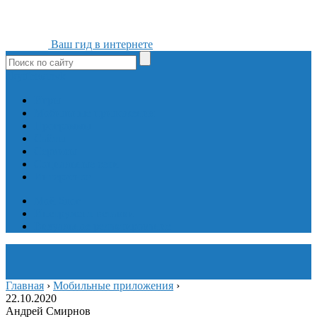
Ваш гид в интернете
ok
yt
fb
tw
in
vk
Игры
Мобильные приложения
Программы
Сайты
Сервисы
Социальные сети
Интересное
Мой блог
Инструмент вставки
Визуальное редактирование
Главная
›
Мобильные приложения
›
22.10.2020
Андрей Смирнов