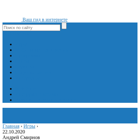
Ваш гид в интернете
ok
yt
fb
tw
in
vk
Игры
Мобильные приложения
Программы
Сайты
Сервисы
Социальные сети
Интересное
Мой блог
Инструмент вставки
Визуальное редактирование
Главная
›
Игры
›
22.10.2020
Андрей Смирнов