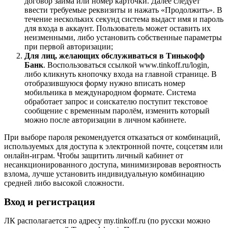
договор займа или номер карточки. Далее следует
ввести требуемые реквизиты и нажать «Продолжить». В
течение нескольких секунд система выдаст имя и пароль
для входа в аккаунт. Пользователь может оставить их
неизменными, либо установить собственные параметры
при первой авторизации;
Для лиц, желающих обслуживаться в Тинькофф
Банк
. Воспользоваться ссылкой www.tinkoff.ru/login,
либо кликнуть кнопочку входа на главной странице. В
отобразившуюся форму нужно вписать номер
мобильника в международном формате. Система
обработает запрос и соискателю поступит текстовое
сообщение с временным паролём, изменить который
можно после авторизации в личном кабинете.
При выборе пароля рекомендуется отказаться от комбинаций,
используемых для доступа к электронной почте, соцсетям или
онлайн-играм. Чтобы защитить личный кабинет от
несанкционированного доступа, минимизировав вероятность
взлома, лучше установить индивидуальную комбинацию
средней либо высокой сложности.
Вход и регистрация
ЛК располагается по адресу my.tinkoff.ru (по русски можно