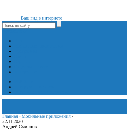
Ваш гид в интернете
ok
yt
fb
tw
in
vk
Игры
Мобильные приложения
Программы
Сайты
Сервисы
Социальные сети
Интересное
Мой блог
Инструмент вставки
Визуальное редактирование
Главная
›
Мобильные приложения
›
22.11.2020
Андрей Смирнов