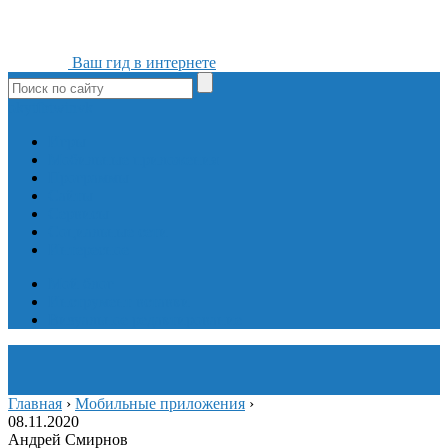
Ваш гид в интернете
ok
yt
fb
tw
in
vk
Игры
Мобильные приложения
Программы
Сайты
Сервисы
Социальные сети
Интересное
Мой блог
Инструмент вставки
Визуальное редактирование
Главная
›
Мобильные приложения
›
08.11.2020
Андрей Смирнов