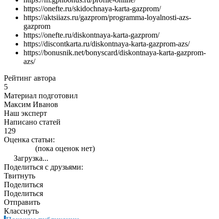
https://onefte.ru/skidochnaya-karta-gazprom/
https://aktsiiazs.ru/gazprom/programma-loyalnosti-azs-
gazprom
https://onefte.ru/diskontnaya-karta-gazprom/
https://discontkarta.ru/diskontnaya-karta-gazprom-azs/
https://bonusnik.net/bonyscard/diskontnaya-karta-gazprom-
azs/
Рейтинг автора
5
Материал подготовил
Максим Иванов
Наш эксперт
Написано статей
129
Оценка статьи:
(пока оценок нет)
Загрузка...
Поделиться с друзьями:
Твитнуть
Поделиться
Поделиться
Отправить
Класснуть