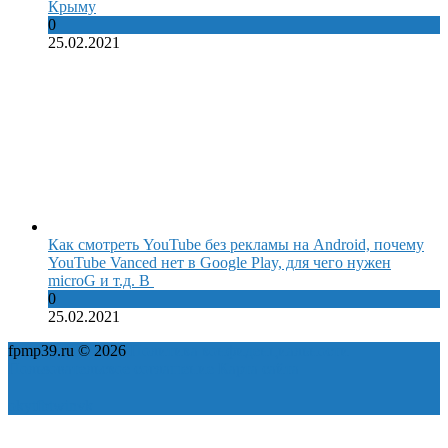
Крыму
0
25.02.2021
Как смотреть YouTube без рекламы на Android, почему
YouTube Vanced нет в Google Play, для чего нужен
microG и т.д. В
0
25.02.2021
fpmp39.ru © 2026
Политика конфиденциальности
Пользовательское соглашение
Карта сайта
ok
yt
fb
tw
in
vk