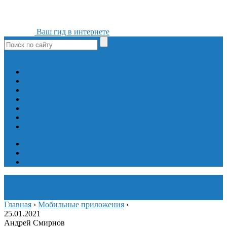
Ваш гид в интернете
ok
yt
fb
tw
in
vk
Игры
Мобильные приложения
Программы
Сайты
Сервисы
Социальные сети
Интересное
Мой блог
Инструмент вставки
Визуальное редактирование
Главная
›
Мобильные приложения
›
25.01.2021
Андрей Смирнов