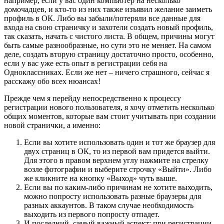
например, если у вас один компьютер на несколько
домочадцев, и кто-то из них также изъявил желание заиметь
профиль в ОК. Либо вы забыли/потеряли все данные для
входа на свою страничку и захотели создать новый профиль,
так сказать, начать с чистого листа. В общем, причины могут
быть самые разнообразные, но сути это не меняет. На самом
деле, создать вторую страницу достаточно просто, особенно,
если у вас уже есть опыт в регистрации себя на
Одноклассниках. Если же нет – ничего страшного, сейчас я
расскажу обо всех нюансах!
Прежде чем я перейду непосредственно к процессу
регистрации нового пользователя, я хочу отметить несколько
общих моментов, которые вам стоит учитывать при создании
новой странички, а именно:
Если вы хотите использовать один и тот же браузер для
двух страниц в ОК, то из первой вам придется выйти.
Для этого в правом верхнем углу нажмите на стрелку
возле фотографии и выберите строчку «Выйти». Либо
же кликните на кнопку «Выход» чуть выше.
Если вы по каким-либо причинам не хотите выходить,
можно попросту использовать разные браузеры для
разных аккаунтов. В таком случае необходимость
выходить из первого попросту отпадет.
И последний, самый важный аспект: при регистрации