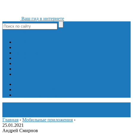
Ваш гид в интернете
ok
yt
fb
tw
in
vk
Игры
Мобильные приложения
Программы
Сайты
Сервисы
Социальные сети
Интересное
Мой блог
Инструмент вставки
Визуальное редактирование
Главная
›
Мобильные приложения
›
25.01.2021
Андрей Смирнов