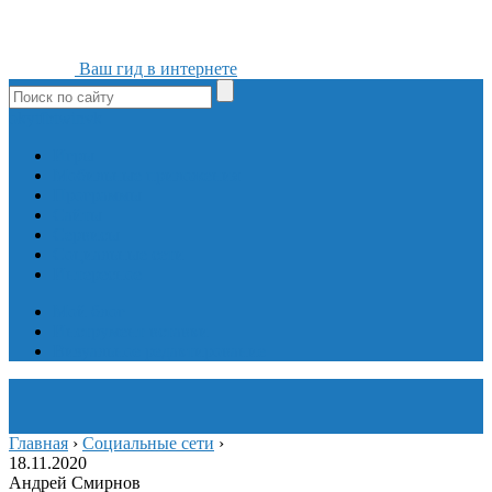
Ваш гид в интернете
ok
yt
fb
tw
in
vk
Игры
Мобильные приложения
Программы
Сайты
Сервисы
Социальные сети
Интересное
Мой блог
Инструмент вставки
Визуальное редактирование
Главная
›
Социальные сети
›
18.11.2020
Андрей Смирнов