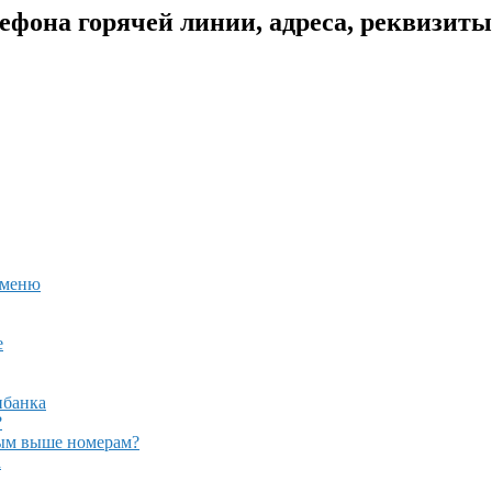
фона горячей линии, адреса, реквизиты
 меню
е
нбанка
?
ным выше номерам?
а