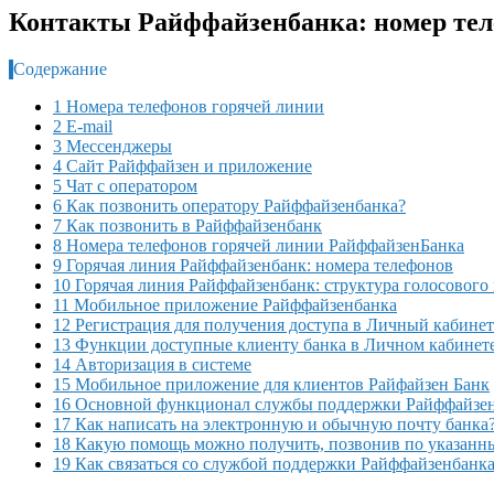
Контакты Райффайзенбанка: номер теле
Содержание
1 Номера телефонов горячей линии
2 E-mail
3 Мессенджеры
4 Сайт Райффайзен и приложение
5 Чат с оператором
6 Как позвонить оператору Райффайзенбанка?
7 Как позвонить в Райффайзенбанк
8 Номера телефонов горячей линии РайффайзенБанка
9 Горячая линия Райффайзенбанк: номера телефонов
10 Горячая линия Райффайзенбанк: структура голосового
11 Мобильное приложение Райффайзенбанка
12 Регистрация для получения доступа в Личный кабинет
13 Функции доступные клиенту банка в Личном кабинет
14 Авторизация в системе
15 Мобильное приложение для клиентов Райфайзен Банк
16 Основной функционал службы поддержки Райффайзе
17 Как написать на электронную и обычную почту банка
18 Какую помощь можно получить, позвонив по указан
19 Как связаться со службой поддержки Райффайзенбанк