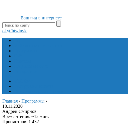
Ваш гид в интернете
ok
yt
fb
tw
in
vk
Игры
Мобильные приложения
Программы
Сайты
Сервисы
Социальные сети
Интересное
Мой блог
Инструмент вставки
Визуальное редактирование
Главная
›
Программы
›
18.11.2020
Андрей Смирнов
Время чтения: ~12 мин.
Просмотров: 1 432