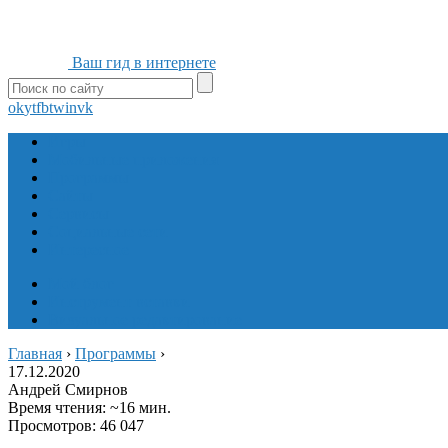
Ваш гид в интернете
ok
yt
fb
tw
in
vk
Игры
Мобильные приложения
Программы
Сайты
Сервисы
Социальные сети
Интересное
Мой блог
Инструмент вставки
Визуальное редактирование
Главная
›
Программы
›
17.12.2020
Андрей Смирнов
Время чтения: ~16 мин.
Просмотров: 46 047