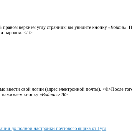
 В правом верхнем углу страницы вы увидите кнопку
«Войти»
. 
 паролем. </li>
имо ввести свой логин (адрес электронной почты). </li>После т
 и нажимаем кнопку
«Войти»
.</li>
трации до полной настройки почтового ящика от Гугл