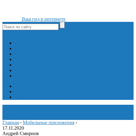
Ваш гид в интернете
ok
yt
fb
tw
in
vk
Игры
Мобильные приложения
Программы
Сайты
Сервисы
Социальные сети
Интересное
Мой блог
Инструмент вставки
Визуальное редактирование
Главная
›
Мобильные приложения
›
17.11.2020
Андрей Смирнов