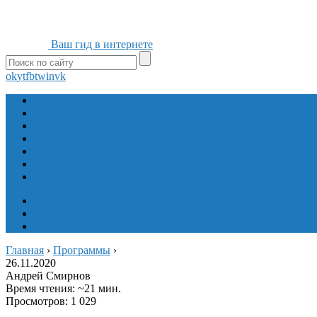
Ваш гид в интернете
ok
yt
fb
tw
in
vk
Игры
Мобильные приложения
Программы
Сайты
Сервисы
Социальные сети
Интересное
Мой блог
Инструмент вставки
Визуальное редактирование
Главная
›
Программы
›
26.11.2020
Андрей Смирнов
Время чтения: ~21 мин.
Просмотров: 1 029