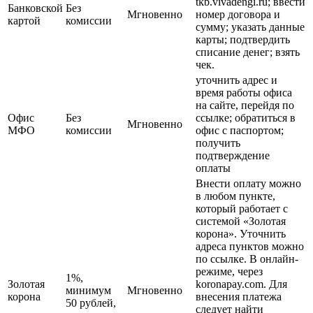
tkb.vivadengi.ru; ввести
Банковской
Без
Мгновенно
номер договора и
картой
комиссии
сумму; указать данные
карты; подтвердить
списание денег; взять
чек.
уточнить адрес и
время работы офиса
на сайте, перейдя по
Офис
Без
ссылке; обратиться в
Мгновенно
МФО
комиссии
офис с паспортом;
получить
подтверждение
оплаты
Внести оплату можно
в любом пункте,
который работает с
системой «Золотая
корона». Уточнить
адреса пунктов можно
по ссылке. В онлайн-
режиме, через
1%,
Золотая
koronapay.com. Для
минимум
Мгновенно
корона
внесения платежа
50 рублей,
следует найти