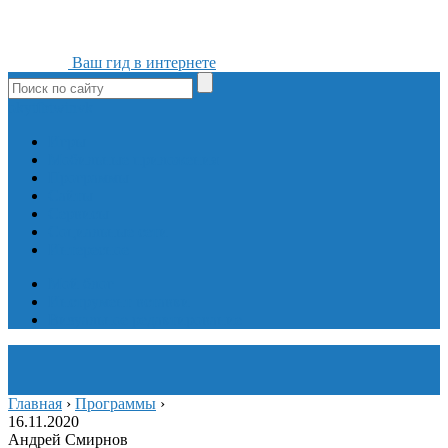
Ваш гид в интернете
ok
yt
fb
tw
in
vk
Игры
Мобильные приложения
Программы
Сайты
Сервисы
Социальные сети
Интересное
Мой блог
Инструмент вставки
Визуальное редактирование
Главная
›
Программы
›
16.11.2020
Андрей Смирнов