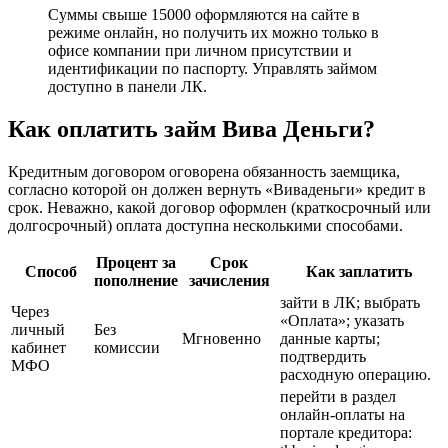
Суммы свыше 15000 оформляются на сайте в
режиме онлайн, но получить их можно только в
офисе компании при личном присутствии и
идентификации по паспорту. Управлять займом
доступно в панели ЛК.
Как оплатить займ Вива Деньги?
Кредитным договором оговорена обязанность заемщика,
согласно которой он должен вернуть «Виваденьги» кредит в
срок. Неважно, какой договор оформлен (краткосрочный или
долгосрочный) оплата доступна несколькими способами.
Процент за
Срок
Способ
Как заплатить
пополнение
зачисления
зайти в ЛК; выбрать
Через
«Оплата»; указать
личный
Без
Мгновенно
данные карты;
кабинет
комиссии
подтвердить
МФО
расходную операцию.
перейти в раздел
онлайн-оплаты на
портале кредитора: