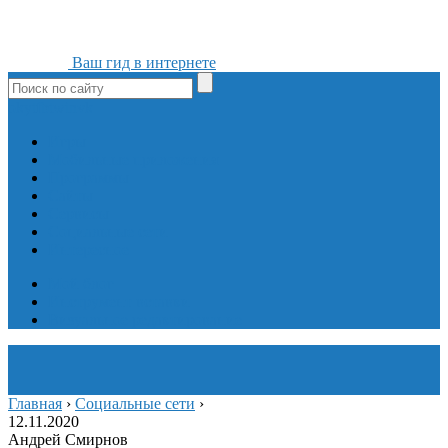
Ваш гид в интернете
ok
yt
fb
tw
in
vk
Игры
Мобильные приложения
Программы
Сайты
Сервисы
Социальные сети
Интересное
Мой блог
Инструмент вставки
Визуальное редактирование
Главная
›
Социальные сети
›
12.11.2020
Андрей Смирнов