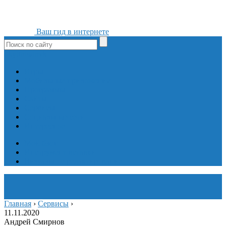
Ваш гид в интернете
ok
yt
fb
tw
in
vk
Игры
Мобильные приложения
Программы
Сайты
Сервисы
Социальные сети
Интересное
Мой блог
Инструмент вставки
Визуальное редактирование
Главная
›
Сервисы
›
11.11.2020
Андрей Смирнов