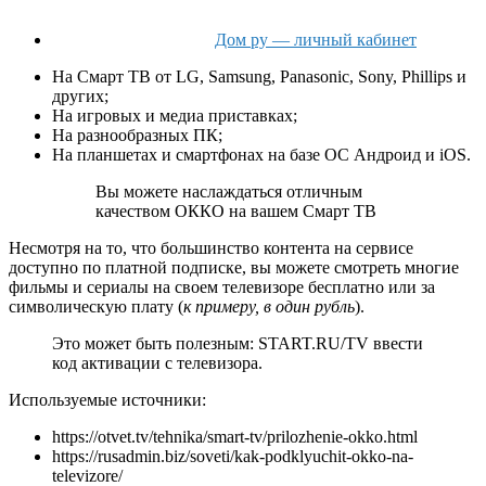
Дом ру — личный кабинет
На Смарт ТВ от LG, Samsung, Panasonic, Sony, Phillips и
других;
На игровых и медиа приставках;
На разнообразных ПК;
На планшетах и смартфонах на базе ОС Андроид и iOS.
Вы можете наслаждаться отличным
качеством ОККО на вашем Смарт ТВ
Несмотря на то, что большинство контента на сервисе
доступно по платной подписке, вы можете смотреть многие
фильмы и сериалы на своем телевизоре
бесплатно
или
за
символическую плату
(
к примеру, в один рубль
).
Это может быть полезным: START.RU/TV ввести
код активации с телевизора.
Используемые источники:
https://otvet.tv/tehnika/smart-tv/prilozhenie-okko.html
https://rusadmin.biz/soveti/kak-podklyuchit-okko-na-
televizore/