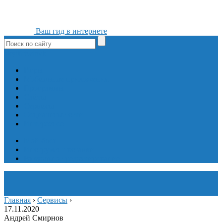
Ваш гид в интернете
ok
yt
fb
tw
in
vk
Игры
Мобильные приложения
Программы
Сайты
Сервисы
Социальные сети
Интересное
Мой блог
Инструмент вставки
Визуальное редактирование
Главная
›
Сервисы
›
17.11.2020
Андрей Смирнов