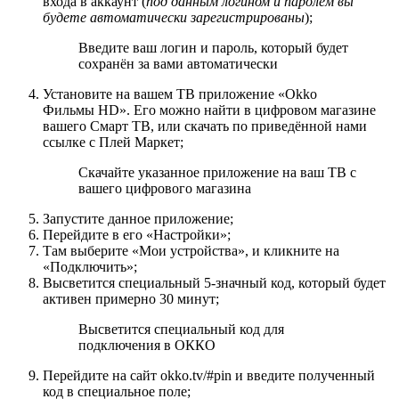
входа в аккаунт (
под данным логином и паролем вы
будете автоматически зарегистрированы
);
Введите ваш логин и пароль, который будет
сохранён за вами автоматически
Установите на вашем ТВ приложение «Okko
Фильмы HD». Его можно найти в цифровом магазине
вашего Смарт ТВ, или скачать по приведённой нами
ссылке с Плей Маркет;
Скачайте указанное приложение на ваш ТВ с
вашего цифрового магазина
Запустите данное приложение;
Перейдите в его «
Настройки
»;
Там выберите «
Мои устройства
», и кликните на
«
Подключить
»;
Высветится специальный 5-значный код, который будет
активен примерно 30 минут;
Высветится специальный код для
подключения в ОККО
Перейдите на сайт
okko.tv/#pin
и введите полученный
код в специальное поле;