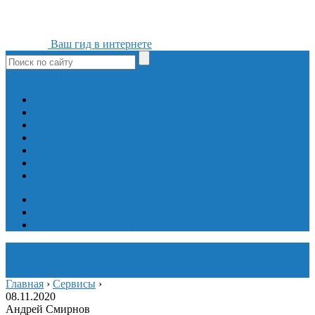
Ваш гид в интернете
ok
yt
fb
tw
in
vk
Игры
Мобильные приложения
Программы
Сайты
Сервисы
Социальные сети
Интересное
Мой блог
Инструмент вставки
Визуальное редактирование
Главная
›
Сервисы
›
08.11.2020
Андрей Смирнов