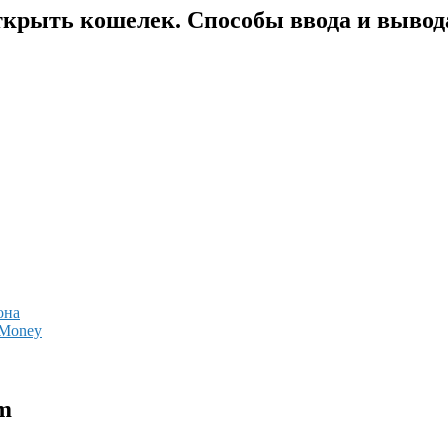
крыть кошелек. Способы ввода и вывода
она
bMoney
m