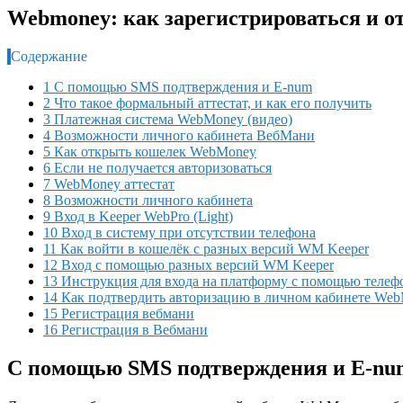
Webmoney: как зарегистрироваться и от
Содержание
1 С помощью SMS подтверждения и E-num
2 Что такое формальный аттестат, и как его получить
3 Платежная система WebMoney (видео)
4 Возможности личного кабинета ВебМани
5 Как открыть кошелек WebMoney
6 Если не получается авторизоваться
7 WebMoney аттестат
8 Возможности личного кабинета
9 Вход в Keeper WebPro (Light)
10 Вход в систему при отсутствии телефона
11 Как войти в кошелёк с разных версий WM Keeper
12 Вход с помощью разных версий WM Keeper
13 Инструкция для входа на платформу с помощью телеф
14 Как подтвердить авторизацию в личном кабинете We
15 Регистрация вебмани
16 Регистрация в Вебмани
С помощью SMS подтверждения и E-nu