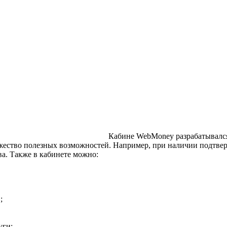
Кабине WebMoney разрабатывался 
ожество полезных возможностей. Например, при наличии подтвер
а. Также в кабинете можно:
;
уги;