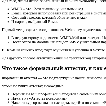
Для того, чтобы использовать личный кабинет WebMoney необ
WMID – это 12-ти значный уникальный код.
E-mail, который использовался при регистрации в системе
Соторый телефон, который обязательно нужен.
И пароль, выбранный Вами.
Первый метод сделать вход в кошелек Webmoney осуществляет
В первую строку надо внести WMID/Mail или телефон. На
После этого на мобильный придет SMS с уникальным паро
В Вебмани кошелек вход будет осуществлен успешно и можете
Для другого способа аутентификации не требуется код автори
Что такое формальный аттестат, и как 
Формальный аттестат — это подтверждение вашей личности. Име
Чтобы получить аттестат, необходимо:
Перейти на ваш профиль (он находится в самом низу боко
Нажать на «Аттестат псевдонима».
Навести курсор на значок паспорта, перейти по ссылке «