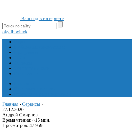
Ваш гид в интернете
ok
yt
fb
tw
in
vk
Игры
Мобильные приложения
Программы
Сайты
Сервисы
Социальные сети
Интересное
Мой блог
Инструмент вставки
Визуальное редактирование
Главная
›
Сервисы
›
27.12.2020
Андрей Смирнов
Время чтения: ~15 мин.
Просмотров: 47 959