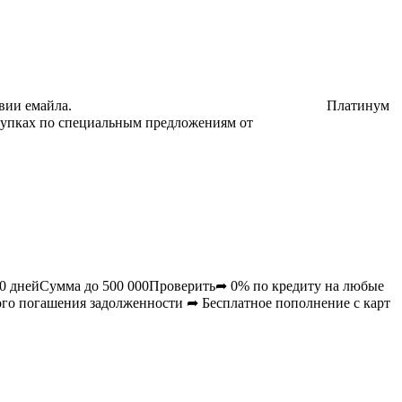
вии емайла.
Платинум
купках по специальным предложениям от
0
днейСумма до
500 000
Проверить➦ 0% по кредиту на любые
ого погашения задолженности ➦ Бесплатное пополнение с карт