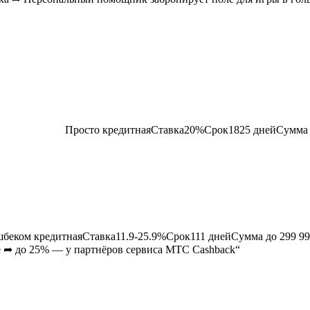
Просто
кредитная
Ставка
20
%Срок
1825
днейСумма
ешбеком
кредитная
Ставка
11.9-25.9
%Срок
111
днейСумма до
299 9
е ➦ до 25% — у партнёров сервиса МТС Cashback“