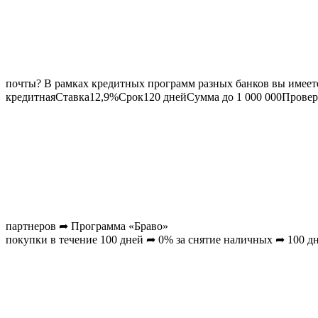
почты? В рамках кредитных программ разных банков вы имеете 
кредитная
Ставка
12,9
%Срок
120
днейСумма до
1 000 000
Провер
партнеров ➦ Программа «Браво»
покупки в течение 100 дней ➦ 0% за снятие наличных ➦ 100 д