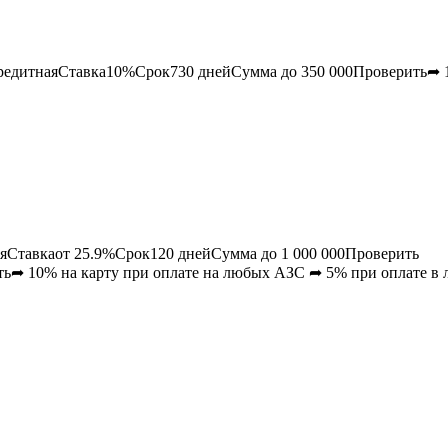
редитная
Ставка
10
%Срок
730
днейСумма до
350 000
Проверить➦ 1
я
Ставка
от 25.9
%Срок
120
днейСумма до
1 000 000
Проверить
ь➦ 10% на карту при оплате на любых АЗС ➦ 5% при оплате в 