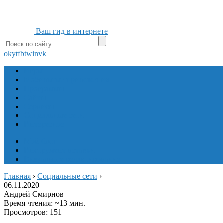
Ваш гид в интернете
ok
yt
fb
tw
in
vk
Игры
Мобильные приложения
Программы
Сайты
Сервисы
Социальные сети
Интересное
Мой блог
Инструмент вставки
Визуальное редактирование
Главная
›
Социальные сети
›
06.11.2020
Андрей Смирнов
Время чтения: ~13 мин.
Просмотров: 151