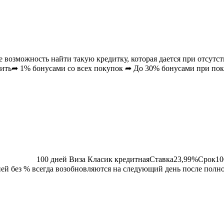
возможность найти такую кредитку, которая дается при отсутст
ить➦ 1% бонусами cо всех покупок ➦ До 30% бонусами при по
100 дней Виза Класик
кредитная
Ставка
23,99
%Срок
10
ней без % всегда возобновляются на следующий день после полн