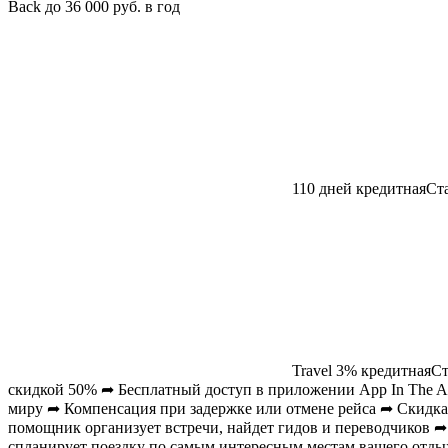
Back до 36 000 руб. в год
110 дней
кредитная
Ст
Travel 3%
кредитная
Ст
скидкой 50% ➦ Бесплатный доступ в приложении App In The Air
миру ➦ Компенсация при задержке или отмене рейса ➦ Скидка
помощник организует встречи, найдет гидов и переводчиков 
спланирует поездку по самым интересным местам вашего отд