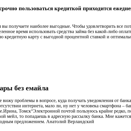
 срочно пользоваться кредиткой приходится ежедне
я вы получаете наиболее выгодные. Чтобы удовлетворить все по
енное время использовать средства займа без какой-либо оплаты
ю кредитную карту с выгодной процентной ставкой и оптималь
ары без емайла
е вижу проблемы в вопросе, куда получать уведомления от банк
тсутствии интернета, мало ли, ну нет у человека смартфона – б
все.Ирина, Томск“Электронной почтой пользуюсь крайне редко, п
вой мейл, то попадаешь в адресную рассылку банка. Мне кажет
выгодным предложением. Анатолий Верландский