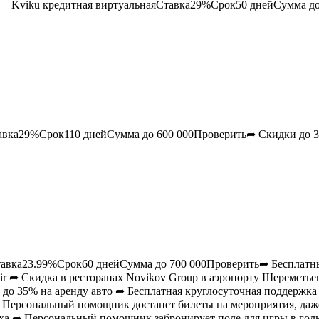
Kviku
кредитная виртуальная
Ставка
29
%Срок
50
днейСумма д
авка
29
%Срок
110
днейСумма до
600 000
Проверить➦ Скидки до 3
авка
23.99
%Срок
60
днейСумма до
700 000
Проверить➦ Бесплатн
 ➦ Скидка в ресторанах Novikov Group в аэропорту Шереметьево 
 до 35% на аренду авто ➦ Бесплатная круглосуточная поддерж
➦ Персональный помощник достанет билеты на мероприятия, да
ыха ➦ Персональный помощник забронирует поле для игры в го