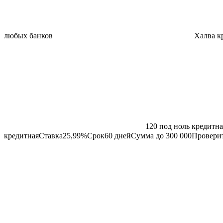
любых банков
Халва
к
120 под ноль
кредитна
кредитная
Ставка
25,99
%Срок
60
днейСумма до
300 000
Проверит