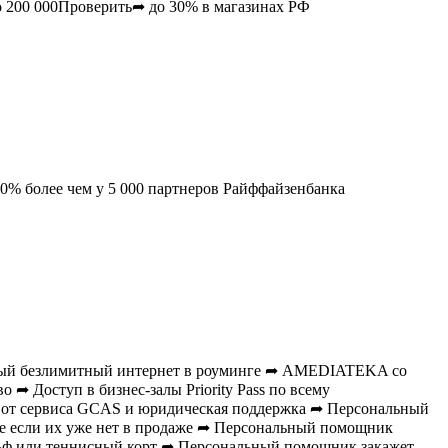
о
200 000
Проверить➦ до 30% в магазинах РФ
0% более чем у 5 000 партнеров Райффайзенбанка
ый безлимитный интернет в роуминге ➦ AMEDIATEKA со
➦ Доступ в бизнес-залы Priority Pass по всему
ка от сервиса GCAS и юридическая поддержка ➦ Персональный
же если их уже нет в продаже ➦ Персональный помощник
льф или теннисный корт ➦ Персональный помощник закажет