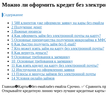
Можно ли оформить кредит без электро
Содержание
1 588 клиентов уже оформили заявку на кары без емайла
2 Получение денег
3 Важные нюансы
4 Как оформить займ без электронной почты на карту?
5 Основные преимущества получения микрозайма в МФ
6 Как быстро получить займ без E-mail?
7 Кто может взять займ на карту без электронной почты?
8 Как вернуть деньги?
9 Основные требования к заемщику
10 Основные требования к заемщику
11 Как взять кредит на карту без электронной почты?
12 Инструкция по оформлению заявки
13 Плюсы и минусы займов без электронной почты
14 Условия онлайн-займов
Главная
❶
Карты
❷
без емайла
без емайла
Cрочно.
✅
Сравнить пр
Открывайте кредитную линию через лучшие кредитные карты без