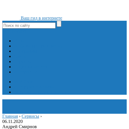
Ваш гид в интернете
ok
yt
fb
tw
in
vk
Игры
Мобильные приложения
Программы
Сайты
Сервисы
Социальные сети
Интересное
Мой блог
Инструмент вставки
Визуальное редактирование
Главная
›
Сервисы
›
06.11.2020
Андрей Смирнов