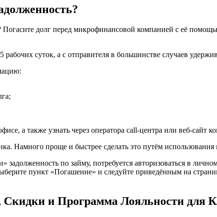
задолженность?
ая? Погасите долг перед микрофинансовой компанией с её помощ
о 5 рабочих суток, а с отправителя в большинстве случаев удер
мацию:
га;
е, а также узнать через оператора call-центра или веб-сайт к
нка. Намного проще и быстрее сделать это путём использования
и» задолженность по займу, потребуется авторизоваться в лично
ерите пункт «Погашение» и следуйте приведённым на странице 
 Скидки и Программа Лояльности для К