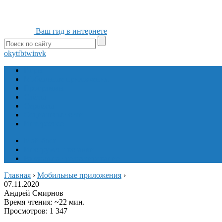
Ваш гид в интернете
ok
yt
fb
tw
in
vk
Игры
Мобильные приложения
Программы
Сайты
Сервисы
Социальные сети
Интересное
Мой блог
Инструмент вставки
Визуальное редактирование
Главная
›
Мобильные приложения
›
07.11.2020
Андрей Смирнов
Время чтения: ~22 мин.
Просмотров: 1 347