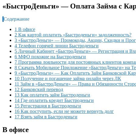
«БыстроДеньги» — Оплата Займа с Ка
Содержание
1 В офисе
2 Как картой оплатить «Быстроденьги» задолженность?
3 «БыстроДеньги» — Промокоды, Акции, Скидки и Прог
4 Телефон горячей линии Быстроденьги
5 Личный Кабинет «БыстроДеньги» — Регистрация и Вх
6 МФО похожие на Быстроденьги
7 Программа лояльности для постоянных клиентов комп
8 Скачать Мобильное Приложение «БыстроДеньги» на Те
9 «БыстроДеньги» — Как Оплатить Займ Банковской Ка
10 Получение и погашение займа онлайн через ЛК
11 Займ в «БыстроДеньги» — Права и Обязанности Стор
12 Банковский перевод
13 Как оплатить займ Быстроденьги
14 Где оплатить кредит Быстроденьги
15 Регистрация в Быстроденьги
16 Как поступить, если не можете вернуть долг
17 Взять займ в Быстроденьги
В офисе