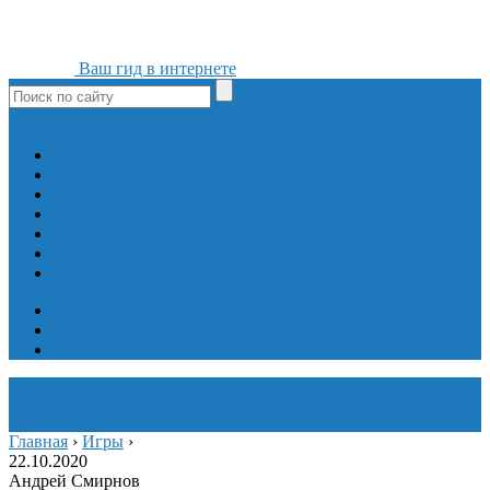
Ваш гид в интернете
ok
yt
fb
tw
in
vk
Игры
Мобильные приложения
Программы
Сайты
Сервисы
Социальные сети
Интересное
Мой блог
Инструмент вставки
Визуальное редактирование
Главная
›
Игры
›
22.10.2020
Андрей Смирнов