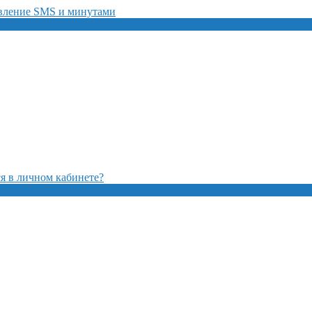
авление SMS и минутами
я в личном кабинете?