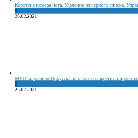
Короткие номера йота. Удаление из черного списка. Упр
0
25.02.2021
МУП водоканал Иркутска: как войти и зарегистрироватьс
0
25.02.2021