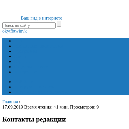
Ваш гид в интернете
ok
yt
fb
tw
in
vk
Игры
Мобильные приложения
Программы
Сайты
Сервисы
Социальные сети
Интересное
Мой блог
Инструмент вставки
Визуальное редактирование
Главная
›
17.09.2019
Время чтения: ~1 мин. Просмотров: 9
Контакты редакции