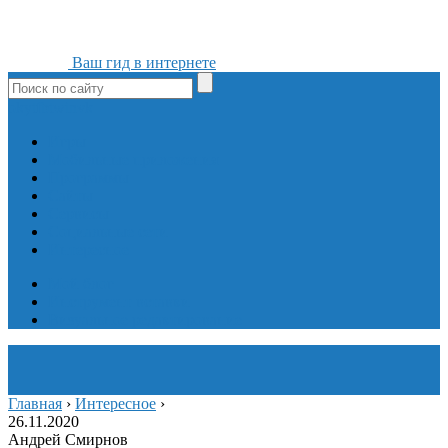
Ваш гид в интернете
ok
yt
fb
tw
in
vk
Игры
Мобильные приложения
Программы
Сайты
Сервисы
Социальные сети
Интересное
Мой блог
Инструмент вставки
Визуальное редактирование
Главная
›
Интересное
›
26.11.2020
Андрей Смирнов