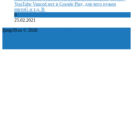
YouTube Vanced нет в Google Play, для чего нужен
microG и т.д. В
0
25.02.2021
fpmp39.ru © 2026
Политика конфиденциальности
Пользовательское соглашение
Карта сайта
ok
yt
fb
tw
in
vk