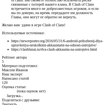
of clans. Вы сможете полностью исключить риски
связанные с потерей вашего клана. В Clash of Clans
встречается много не добросовестных игроков, и если
вы по доверю, на время, передадите им должность
Главы, они могут ее обратно не вернуть.
Желаю вам удачи в игре Clash of Clans!
Используемые источники:
https://newreporter.org/2016/05/31/6-android-prilozhenij-dlya-
upravleniya-neskolkimi-akkauntami-na-odnom-ustrojstve/
https://clashfanat.ru/dva-clash-akkaunta-na-ustrojstve.html
Рейтинг автора
5
Материал подготовил
Максим Иванов
Наш эксперт
Написано статей
129
Оценка статьи:
(пока оценок нет)
Загрузка...
Поделиться с друзьями:
Твитнуть