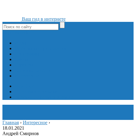
Ваш гид в интернете
ok
yt
fb
tw
in
vk
Игры
Мобильные приложения
Программы
Сайты
Сервисы
Социальные сети
Интересное
Мой блог
Инструмент вставки
Визуальное редактирование
Главная
›
Интересное
›
18.01.2021
Андрей Смирнов