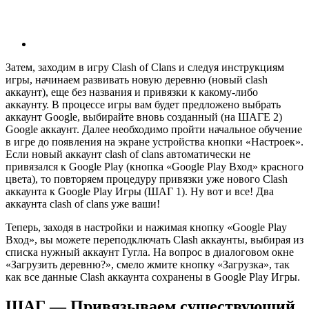
Затем, заходим в игру Clash of Clans и следуя инструкциям
игры, начинаем развивать новую деревню (новый clash
аккаунт), еще без названия и привязки к какому-либо
аккаунту. В процессе игры вам будет предложено выбрать
аккаунт Google, выбирайте вновь созданный (на ШАГЕ 2)
Google аккаунт. Далее необходимо пройти начальное обучение
в игре до появления на экране устройства кнопки «Настроек».
Если новый аккаунт clash of clans автоматически не
привязался к Google Play (кнопка «Google Play Вход» красного
цвета), то повторяем процедуру привязки уже нового Clash
аккаунта к Google Play Игры (ШАГ 1). Ну вот и все! Два
аккаунта clash of clans уже ваши!
Теперь, заходя в настройки и нажимая кнопку «Google Play
Вход», вы можете переподключать Сlash аккаунты, выбирая из
списка нужный аккаунт Гугла. На вопрос в диалоговом окне
«Загрузить деревню?», смело жмите кнопку «Загрузка», так
как все данные Сlash аккаунта сохранены в Google Play Игры.
ШАГ — Привязываем существующий