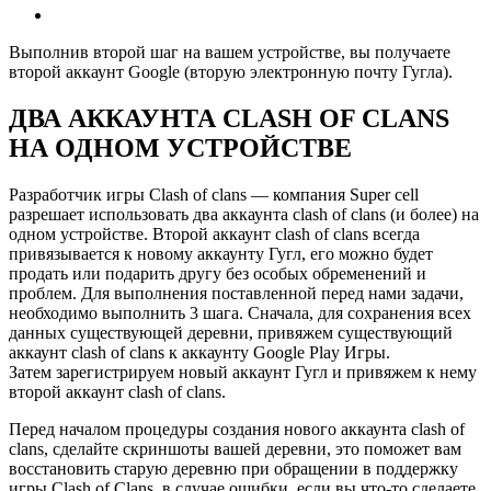
Выполнив второй шаг на вашем устройстве, вы получаете
второй аккаунт Google (вторую электронную почту Гугла).
ДВА АККАУНТА CLASH OF CLANS
НА ОДНОМ УСТРОЙСТВЕ
Разработчик игры Clash of clans — компания Super cell
разрешает использовать два аккаунта clash of clans (и более) на
одном устройстве. Второй аккаунт clash of clans всегда
привязывается к новому аккаунту Гугл, его можно будет
продать или подарить другу без особых обременений и
проблем. Для выполнения поставленной перед нами задачи,
необходимо выполнить 3 шага. Сначала, для сохранения всех
данных существующей деревни, привяжем существующий
аккаунт clash of clans к аккаунту Google Play Игры.
Затем зарегистрируем новый аккаунт Гугл и привяжем к нему
второй аккаунт clash of clans.
Перед началом процедуры создания нового аккаунта clash of
clans, сделайте скриншоты вашей деревни, это поможет вам
восстановить старую деревню при обращении в поддержку
игры Clash of Clans, в случае ошибки, если вы что-то сделаете