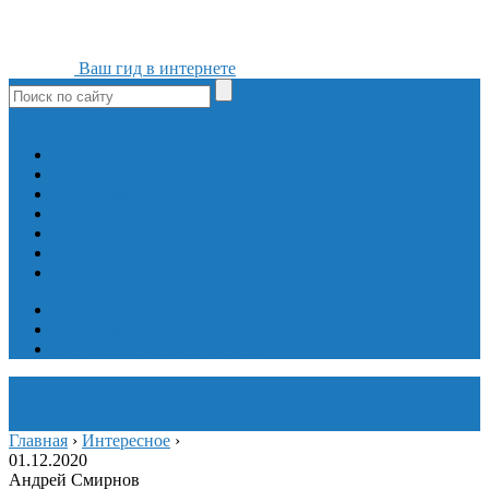
Ваш гид в интернете
ok
yt
fb
tw
in
vk
Игры
Мобильные приложения
Программы
Сайты
Сервисы
Социальные сети
Интересное
Мой блог
Инструмент вставки
Визуальное редактирование
Главная
›
Интересное
›
01.12.2020
Андрей Смирнов