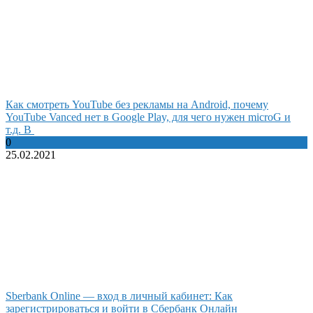
Как смотреть YouTube без рекламы на Android, почему
YouTube Vanced нет в Google Play, для чего нужен microG и
т.д. В
0
25.02.2021
Sberbank Online — вход в личный кабинет: Как
зарегистрироваться и войти в Сбербанк Онлайн