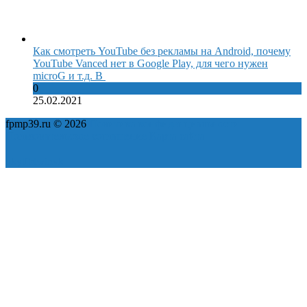
Как смотреть YouTube без рекламы на Android, почему
YouTube Vanced нет в Google Play, для чего нужен
microG и т.д. В
0
25.02.2021
fpmp39.ru © 2026
Политика конфиденциальности
Пользовательское соглашение
Карта сайта
ok
yt
fb
tw
in
vk