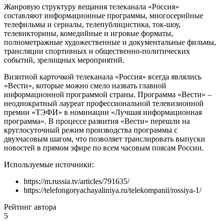
Жанровую структуру вещания телеканала «Россия»
составляют информационные программы, многосерийные
телефильмы и сериалы, телепублицистика, ток-шоу,
телевикторины, комедийные и игровые форматы,
полнометражные художественные и документальные фильмы,
трансляции спортивных и общественно-политических
событий, зрелищных мероприятий.
Визитной карточкой телеканала «Россия» всегда являлись
«Вести», которые можно смело назвать главной
информационной программой страны. Программа «Вести» –
неоднократный лауреат профессиональной телевизионной
премии «ТЭФИ» в номинации «Лучшая информационная
программа». В процессе развития «Вести» перешли на
круглосуточный режим производства программы с
двухчасовым шагом, что позволяет транслировать выпуски
новостей в прямом эфире по всем часовым поясам России.
Используемые источники:
https://m.russia.tv/articles/791635/
https://telefongoryachayaliniya.ru/telekompanii/rossiya-1/
Рейтинг автора
5