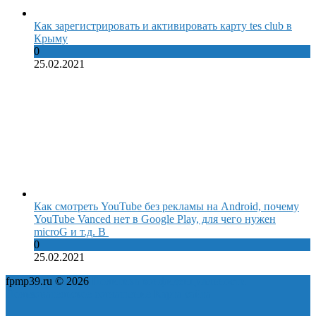
Как зарегистрировать и активировать карту tes club в
Крыму
0
25.02.2021
Как смотреть YouTube без рекламы на Android, почему
YouTube Vanced нет в Google Play, для чего нужен
microG и т.д. В
0
25.02.2021
fpmp39.ru © 2026
Политика конфиденциальности
Пользовательское соглашение
Карта сайта