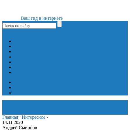
Ваш гид в интернете
ok
yt
fb
tw
in
vk
Игры
Мобильные приложения
Программы
Сайты
Сервисы
Социальные сети
Интересное
Мой блог
Инструмент вставки
Визуальное редактирование
Главная
›
Интересное
›
14.11.2020
Андрей Смирнов