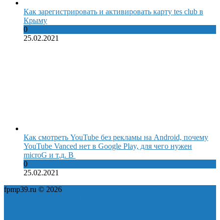
Как зарегистрировать и активировать карту tes club в
Крыму
0
25.02.2021
Как смотреть YouTube без рекламы на Android, почему
YouTube Vanced нет в Google Play, для чего нужен
microG и т.д. В
0
25.02.2021
fpmp39.ru © 2026
Политика конфиденциальности
Пользовательское соглашение
Карта сайта
ok
yt
fb
tw
in
vk