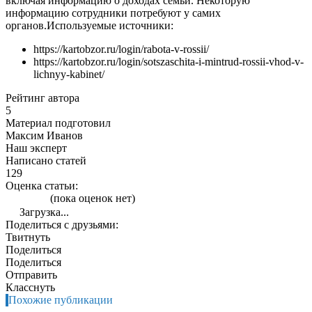
включая информацию о доходах семьи. Некоторую
информацию сотрудники потребуют у самих
органов.
Используемые источники:
https://kartobzor.ru/login/rabota-v-rossii/
https://kartobzor.ru/login/sotszaschita-i-mintrud-rossii-vhod-v-
lichnyy-kabinet/
Рейтинг автора
5
Материал подготовил
Максим Иванов
Наш эксперт
Написано статей
129
Оценка статьи:
(пока оценок нет)
Загрузка...
Поделиться с друзьями:
Твитнуть
Поделиться
Поделиться
Отправить
Класснуть
Похожие публикации