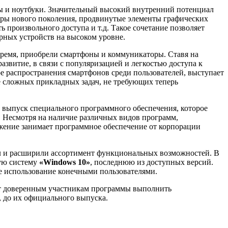
ы и ноутбуки. Значительный высокий внутренний потенциал
оры нового поколения, продвинутые элементы графических
произвольного доступа и т.д. Такое сочетание позволяет
ных устройств на высоком уровне.
время, приобрели смартфоны и коммуникаторы. Ставя на
звитие, в связи с популяризацией и легкостью доступа к
 распространения смартфонов среди пользователей, выступает
е сложных прикладных задач, не требующих теперь
 выпуск специального программного обеспечения, которое
 Несмотря на наличие различных видов программ,
жение занимает программное обеспечение от корпорации
ал и расширили ассортимент функциональных возможностей. В
ую систему
«Windows 10»
, последнюю из доступных версий.
е использование конечными пользователями.
яет доверенным участникам программы выполнить
 до их официального выпуска.