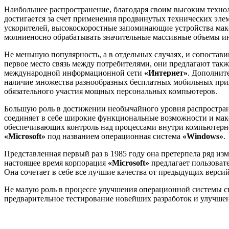
Наибольшее распространение, благодаря своим высоким техн
достигается за счет применения продвинутых технических эле
ускорителей, высокоскоростные запоминающие устройства макс
молниеносно обрабатывать значительные массивные объемы и
Не меньшую популярность, а в отдельных случаях, и сопостав
первое место связь между потребителями, они предлагают такж
международной информационной сети
«Интернет»
. Дополнит
наличие множества разнообразных бесплатных мобильных прил
обязательного участия мощных персональных компьютеров.
Большую роль в достижении необычайного уровня распростран
соединяет в себе широкие функциональные возможности и мак
обеспечивающих контроль над процессами внутри компьютерно
«Microsoft»
под названием операционная система
«Windows»
.
Представленная первый раз в 1985 году она претерпела ряд и
настоящее время корпорация
«Microsoft»
предлагает пользова
Она сочетает в себе все лучшие качества от предыдущих вер
Не малую роль в процессе улучшения операционной системы 
предварительное тестирование новейших разработок и улучше