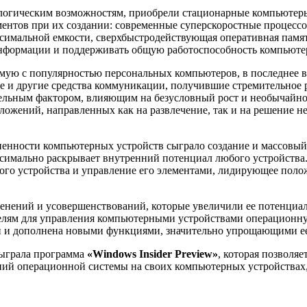
ологическим возможностям, приобрели стационарные компьютер
ментов при их создании: современные суперскоростные процесс
имальной емкости, сверхбыстродействующая оперативная память 
нформации и поддерживать общую работоспособность компьютер
имую с популярностью персональных компьютеров, в последнее 
е и другие средства коммуникации, получившие стремительное ра
ельным фактором, влияющим на безусловный рост и необычайное
ожений, направленных как на развлечение, так и на решение н
енности компьютерных устройств сыграло создание и массовый
симально раскрывает внутренний потенциал любого устройства.
го устройства и управление его элементами, лидирующее поло
зменений и усовершенствований, которые увеличили ее потенци
телям для управления компьютерными устройствами операционн
сий и дополнена новыми функциями, значительно упрощающими е
сыграла программа
«Windows Insider Preview»
, которая позвол
ний операционной системы на своих компьютерных устройствах,