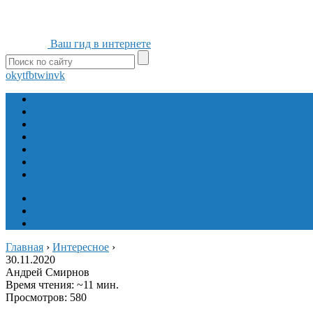
Ваш гид в интернете
ok
yt
fb
tw
in
vk
Игры
Мобильные приложения
Программы
Сайты
Сервисы
Социальные сети
Интересное
Мой блог
Инструмент вставки
Визуальное редактирование
Главная
›
Интересное
›
30.11.2020
Андрей Смирнов
Время чтения: ~11 мин.
Просмотров: 580