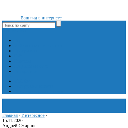
Ваш гид в интернете
ok
yt
fb
tw
in
vk
Игры
Мобильные приложения
Программы
Сайты
Сервисы
Социальные сети
Интересное
Мой блог
Инструмент вставки
Визуальное редактирование
Главная
›
Интересное
›
15.11.2020
Андрей Смирнов