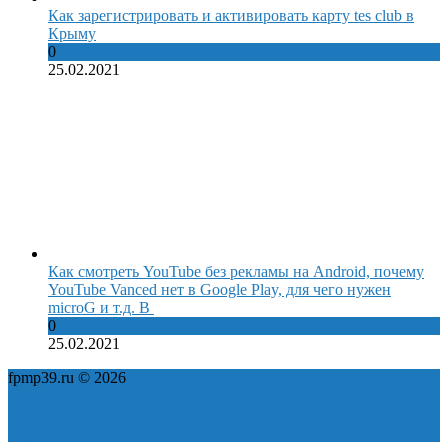
Как зарегистрировать и активировать карту tes club в
Крыму
0
25.02.2021
Как смотреть YouTube без рекламы на Android, почему
YouTube Vanced нет в Google Play, для чего нужен
microG и т.д. В
0
25.02.2021
fpmp39.ru © 2026
Политика конфиденциальности
Пользовательское соглашение
Карта сайта
ok
yt
fb
tw
in
vk