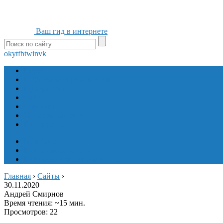
Ваш гид в интернете
ok
yt
fb
tw
in
vk
Игры
Мобильные приложения
Программы
Сайты
Сервисы
Социальные сети
Интересное
Мой блог
Инструмент вставки
Визуальное редактирование
Главная
›
Сайты
›
30.11.2020
Андрей Смирнов
Время чтения: ~15 мин.
Просмотров: 22