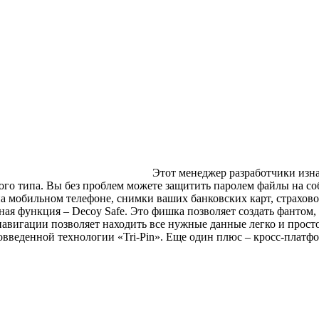
Этот менеджер разработчики изнач
ого типа. Вы без проблем можете защитить паролем файлы на со
 мобильном телефоне, снимки ваших банковских карт, страховой 
ная функция – Decoy Safe. Это фишка позволяет создать фантом,
вигации позволяет находить все нужные данные легко и просто.
вовведенной технологии «Tri-Pin». Еще один плюс – кросс-платф