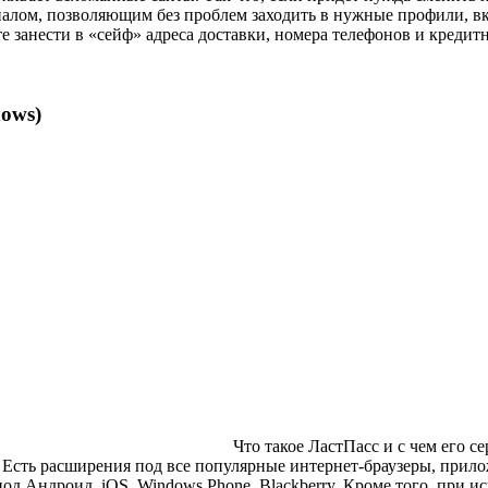
лом, позволяющим без проблем заходить в нужные профили, вкл
ете занести в «сейф» адреса доставки, номера телефонов и креди
dows)
Что такое ЛастПасс и с чем его с
 Есть расширения под все популярные интернет-браузеры, прило
 Андроид, iOS, Windows Phone, Blackberry. Кроме того, при ис