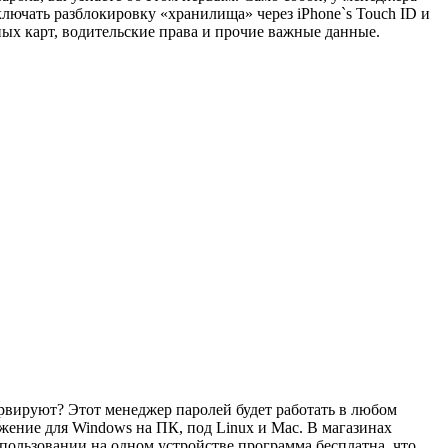
ючать разблокировку «хранилища» через iPhone`s Touch ID и
тных карт, водительские права и прочие важные данные.
ервируют? Этот менеджер паролей будет работать в любом
жение для Windows на ПК, под Linux и Mac. В магазинах
пользовании на одном устройстве программа бесплатна, что