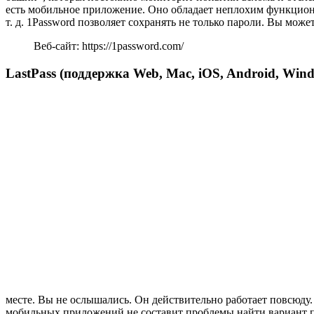
есть мобильное приложение. Оно обладает неплохим функциона
т. д. 1Password позволяет сохранять не только пароли. Вы мож
Веб-сайт: https://1password.com/
LastPass (поддержка Web, Mac, iOS, Android, Win
месте. Вы не ослышались. Он действительно работает повсюду.
мобильных приложений не составит проблемы найти вариант под