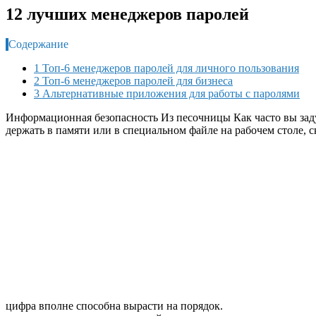
12 лучших менеджеров паролей
Содержание
1 Топ-6 менеджеров паролей для личного пользования
2 Топ-6 менеджеров паролей для бизнеса
3 Альтернативные приложения для работы с паролями
Информационная безопасность
Из песочницы
Как часто вы зад
держать в памяти или в специальном файле на рабочем столе, с
цифра вполне способна вырасти на порядок.