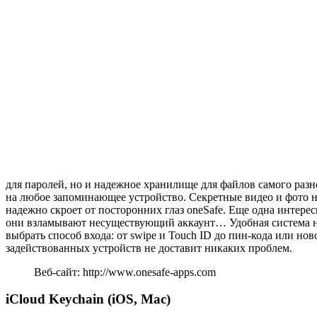
для паролей, но и надежное хранилище для файлов самого разн
на любое запоминающее устройство. Секретные видео и фото на
надежно скроет от посторонних глаз oneSafe. Еще одна интерес
они взламывают несуществующий аккаунт… Удобная система на
выбрать способ входа: от swipe и Touch ID до пин-кода или но
задействованных устройств не доставит никаких проблем.
Веб-сайт: http://www.onesafe-apps.com
iCloud Keychain (iOS, Mac)