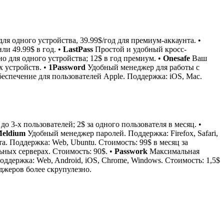
я одного устройства, 39.99$/год для премиум-аккаунта. •
ли 49.99$ в год. •
LastPass
Простой и удобный кросс-
о для одного устройства; 12$ в год премиум. •
Onesafe
Ваш
х устройств. •
1Password
Удобный менеджер для работы с
спечение для пользователей Apple. Поддержка: iOS, Mac.
3-х пользователей; 2$ за одного пользователя в месяц. •
eldium
Удобный менеджер паролей. Поддержка: Firefox, Safari,
. Поддержка: Web, Ubuntu. Стоимость: 99$ в месяц за
ных серверах. Стоимость: 90$. •
Passwork
Максимальная
ддержка: Web, Android, iOS, Chrome, Windows. Стоимость: 1,5$
еджеров более скрупулезно.