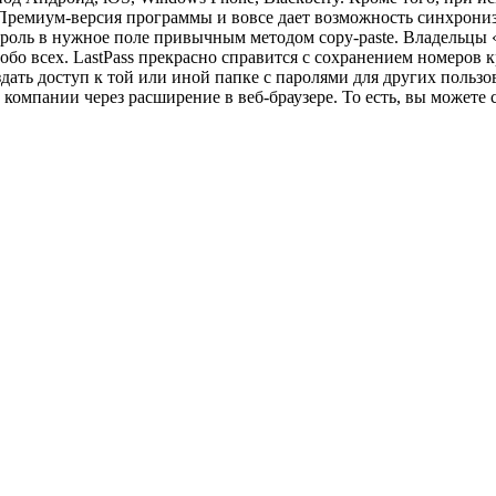
 Премиум-версия программы и вовсе дает возможность синхрониз
оль в нужное поле привычным методом copy-paste. Владельцы 
бо всех. LastPass прекрасно справится с сохранением номеров к
ть доступ к той или иной папке с паролями для других пользова
 компании через расширение в веб-браузере. То есть, вы можете