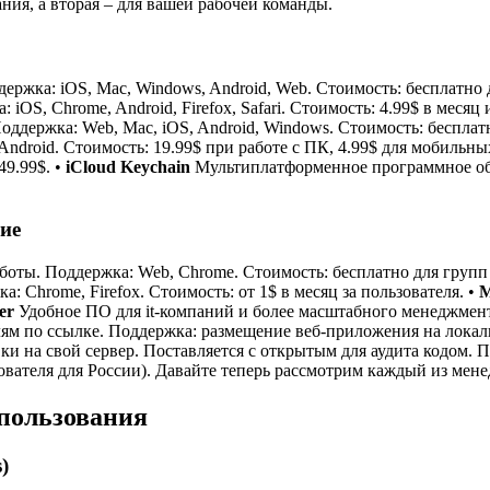
ния, а вторая – для вашей рабочей команды.
жка: iOS, Mac, Windows, Android, Web. Стоимость: бесплатно дл
OS, Chrome, Android, Firefox, Safari. Стоимость: 4.99$ в месяц и
ддержка: Web, Mac, iOS, Android, Windows. Стоимость: бесплатн
ndroid. Стоимость: 19.99$ при работе с ПК, 4.99$ для мобильны
49.99$. •
iCloud Keychain
Мультиплатформенное программное обе
ие
ы. Поддержка: Web, Chrome. Стоимость: бесплатно для групп до 
 Chrome, Firefox. Стоимость: от 1$ в месяц за пользователя. •
M
er
Удобное ПО для it-компаний и более масштабного менеджмента
м по ссылке. Поддержка: размещение веб-приложения на локаль
и на свой сервер. Поставляется с открытым для аудита кодом. По
ьзователя для России). Давайте теперь рассмотрим каждый из мен
 пользования
)