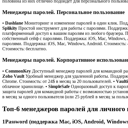
половина из них отлично подойдет для персонального пользова
Менеджеры паролей. Персональное пользование
•
Dashlane
Мониторинг и изменение паролей в один клик. Поддер
Splikity
Простой инструмент для работы с паролями. Поддержка: i
платформенный доступ к вашим паролям из любого браузера. По
собственный сейф с паролями. Поддержка: iOS, Mac, Windows, A
паролями. Поддержка: iOS, Mac, Windows, Android. Стоимость: 
Стоимость: бесплатно.
Менеджеры паролей. Корпоративное использован
•
CommonKey
Доступный менеджер паролей для командной работ
Zoho Vault
Удобный менеджер для удаленной работы. Поддержка:
Chrome. Стоимость: от 24$ в месяц за 20 пользователей. •
Vaulti
облачное хранилище. •
SimpleSafe
Одноразовый доступ к пароля
защита паролей для командной работы с возможностью установк
в месяц за одного пользователя (или 25 рублей в месяц за пол
Топ-6 менеджеров паролей для личного
1Password (поддержка Mac, iOS, Android, Windows