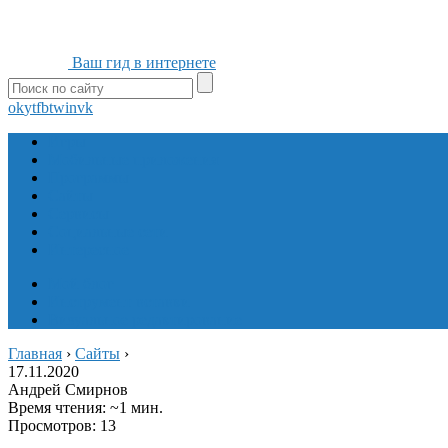
Ваш гид в интернете
ok
yt
fb
tw
in
vk
Игры
Мобильные приложения
Программы
Сайты
Сервисы
Социальные сети
Интересное
Мой блог
Инструмент вставки
Визуальное редактирование
Главная
›
Сайты
›
17.11.2020
Андрей Смирнов
Время чтения: ~1 мин.
Просмотров: 13