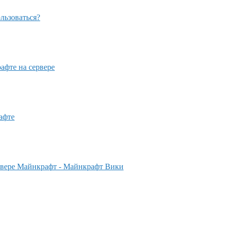
ользоваться?
афте на сервере
афте
ервере Майнкрафт - Майнкрафт Вики