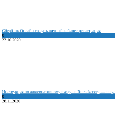
Сбербанк Онлайн создать личный кабинет регистрация
0
22.10.2020
Инструкция по альтернативному входу на Rutracker.org — авгус
0
28.11.2020