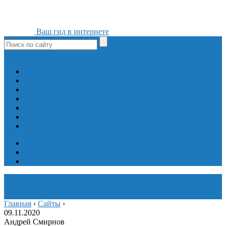
Ваш гид в интернете
ok
yt
fb
tw
in
vk
Игры
Мобильные приложения
Программы
Сайты
Сервисы
Социальные сети
Интересное
Мой блог
Инструмент вставки
Визуальное редактирование
Главная
›
Сайты
›
09.11.2020
Андрей Смирнов