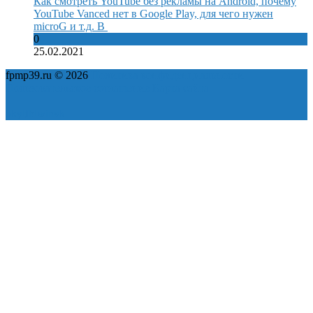
Как смотреть YouTube без рекламы на Android, почему
YouTube Vanced нет в Google Play, для чего нужен
microG и т.д. В
0
25.02.2021
fpmp39.ru © 2026
Политика конфиденциальности
Пользовательское соглашение
Карта сайта
ok
yt
fb
tw
in
vk