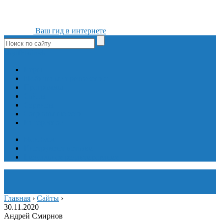
Ваш гид в интернете
ok
yt
fb
tw
in
vk
Игры
Мобильные приложения
Программы
Сайты
Сервисы
Социальные сети
Интересное
Мой блог
Инструмент вставки
Визуальное редактирование
Главная
›
Сайты
›
30.11.2020
Андрей Смирнов