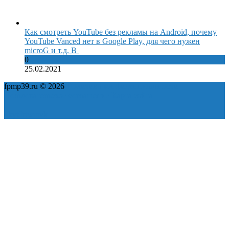
Как смотреть YouTube без рекламы на Android, почему
YouTube Vanced нет в Google Play, для чего нужен
microG и т.д. В
0
25.02.2021
fpmp39.ru © 2026
Политика конфиденциальности
Пользовательское соглашение
Карта сайта
ok
yt
fb
tw
in
vk