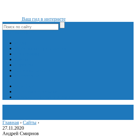
Ваш гид в интернете
ok
yt
fb
tw
in
vk
Игры
Мобильные приложения
Программы
Сайты
Сервисы
Социальные сети
Интересное
Мой блог
Инструмент вставки
Визуальное редактирование
Главная
›
Сайты
›
27.11.2020
Андрей Смирнов