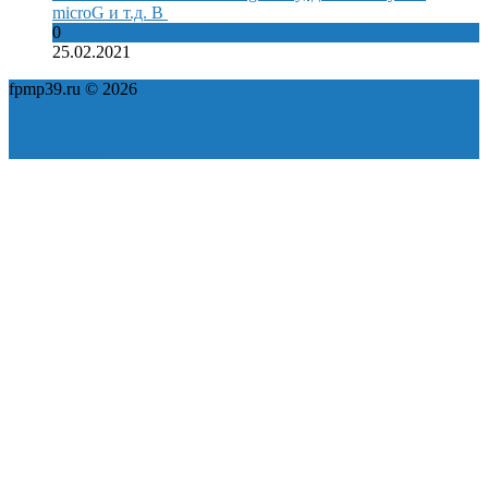
microG и т.д. В
0
25.02.2021
fpmp39.ru © 2026
Политика конфиденциальности
Пользовательское соглашение
Карта сайта
ok
yt
fb
tw
in
vk