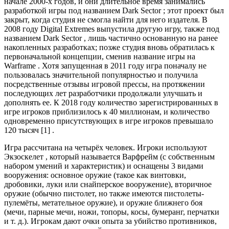
начале 2000-х годов, и они длительное время занимались
разработкой игры под названием Dark Sector ; этот проект был
закрыт, когда студия не смогла найти для него издателя. В
2008 году Digital Extremes выпустила другую игру, также под
названием Dark Sector , лишь частично основанную на ранее
накопленных разработках; позже студия вновь обратилась к
первоначальной концепции, сменив название игры на
Warframe . Хотя запущенная в 2011 году игра поначалу не
пользовалась значительной популярностью и получила
посредственные отзывы игровой прессы, на протяжении
последующих лет разработчики продолжали улучшать и
дополнять ее. К 2018 году количество зарегистрированных в
игре игроков приблизилось к 40 миллионам, и количество
одновременно присутствующих в игре игроков превышало
120 тысяч [1] .
Игра рассчитана на четырёх человек. Игроки используют
Экзоскелет , который называется Варфрейм (с собственным
набором умений и характеристик) и оснащены 3 видами
вооружения: основное оружие (такое как винтовки,
дробовики, луки или снайперское вооружение), вторичное
оружие (обычно пистолет, но также имеются пистолеты-
пулемёты, метательное оружие), и оружие ближнего боя
(мечи, парные мечи, ножи, топоры, косы, бумеранг, перчатки
и т. д.). Игрокам дают очки опыта за убийство противников,