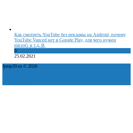
Как смотреть YouTube без рекламы на Android, почему
YouTube Vanced нет в Google Play, для чего нужен
microG и т.д. В
0
25.02.2021
fpmp39.ru © 2026
Политика конфиденциальности
Пользовательское соглашение
Карта сайта
ok
yt
fb
tw
in
vk