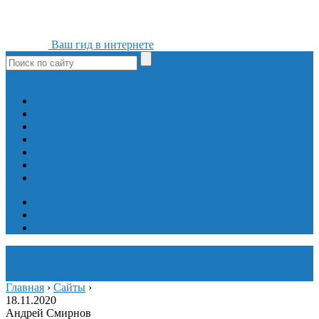
Ваш гид в интернете
ok
yt
fb
tw
in
vk
Игры
Мобильные приложения
Программы
Сайты
Сервисы
Социальные сети
Интересное
Мой блог
Инструмент вставки
Визуальное редактирование
Главная
›
Сайты
›
18.11.2020
Андрей Смирнов