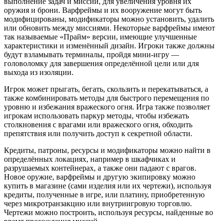
выполнение задач и миссий, для увеличения уровня их
оружия и брони. Варфреймы и их вооружение могут быть
модифицированы, модификаторы можно установить, удалить
или обновить между миссиями. Некоторые варфреймы имеют
так называемые «Прайм» версии, имеющие улучшенные
характеристики и изменённый дизайн. Игроки также должны
будут взламывать терминалы, пройдя мини-игру —
головоломку для завершения определённой цели или для
выхода из изоляции.
Игрок может прыгать, бегать, скользить и перекатываться, а
также комбинировать методы для быстрого перемещения по
уровню и избежания вражеского огня. Игра также позволяет
игрокам использовать паркур методы, чтобы избежать
столкновения с врагами или вражеского огня, обходить
препятствия или получить доступ к секретной области.
Кредиты, патроны, ресурсы и модификаторы можно найти в
определённых локациях, например в шкафчиках и
разрушаемых контейнерах, а также они падают с врагов.
Новое оружие, варфреймы и другую экипировку можно
купить в магазине (сами изделия или их чертежи), используя
кредиты, полученные в игре, или платину, приобретенную
через микротранзакцию или внутриигровую торговлю.
Чертежи можно построить, используя ресурсы, найденные во