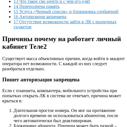
13 Что такое смс-центр и с чем его едят
14 Переполнена память
15 Услуга «Черный список» и блокировка сообщений
16 Авторизация запрещена
17 Отсутствие возможности зайти в ЛК с различных
гаджетов
Причины почему на работает личный
кабинет Теле2
Существует масса объективных причин, когда войти в аккаунт
оператора нет возможности. С каждой из них следует
разобраться отдельно.
Пишет авторизация запрещена
Если с планшета, компьютера, мобильного устройства при
попытках открыть ЛК в система не отвечает, причина может
крыться в:
Длительном простое номера. Он мог на протяжение
долгого времени не использоваться абонентом, после
чего автоматически был деактивирован.
Блокировке абонента. Причина может быть разной –