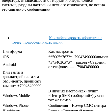
оператора. В зависимости от модели и операционной
системы, разделы настройки немного отличаются, но всегда
это связанно с сообщениями.
Как заблокировать абонента на
Теле2: подробная инструкция
Платформа
Как настроить
iOS
**5005*7672*+79043490000#вызов
*#*#4636#*#* – раздел «Сведения
Android
о телефоне» — +79043490000.
Или зайти в
доп.настройки, затем
SMS-центр, прописать
там ном +79043490000
В личных настройках (пункт
Windows Mobile
«Центр SMS-сообщений») указан
тот же номер
Windows Phone
Сообщения – Номер СМС-центра
Blackberry
Раздел «Сервисный центр»