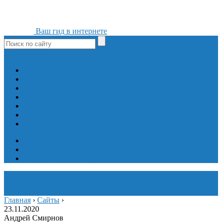
Ваш гид в интернете
ok
yt
fb
tw
in
vk
Игры
Мобильные приложения
Программы
Сайты
Сервисы
Социальные сети
Интересное
Мой блог
Инструмент вставки
Визуальное редактирование
Главная
›
Сайты
›
23.11.2020
Андрей Смирнов