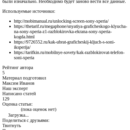
были изначально. Необходимо будет заново вести все данные.
Используемые источники:
http://mobimanual.ru/unlocking-screen-sony-xperia/
https://thetarif.ru/megaphone/snyatiya-graficheskogo-klyucha-
na-sony-xperia-z1-razblokirovka-ekrana-sony-xperia-
kogda.html
https://9726552.ru/kak-ubrat-graficheskij-kljuch-s-soni-
iksperija/
https://tarifkin.ru/mobilnye-sovety/kak-razblokirovat-telefon-
soni-xperia
Рейтинг автора
5
Материал подготовил
Максим Иванов
Наш эксперт
Написано статей
129
Оценка статьи:
(пока оценок нет)
Загрузка...
Поделиться с друзьями:
Твитнуть