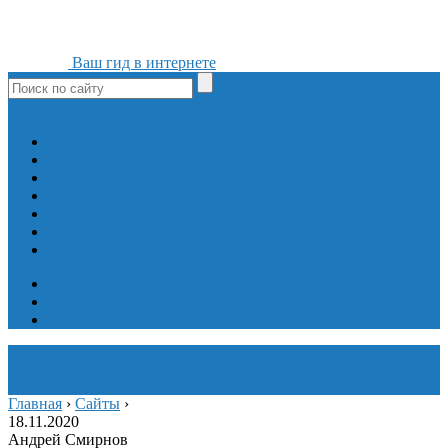
Ваш гид в интернете
ok
yt
fb
tw
in
vk
Игры
Мобильные приложения
Программы
Сайты
Сервисы
Социальные сети
Интересное
Мой блог
Инструмент вставки
Визуальное редактирование
Главная
›
Сайты
›
18.11.2020
Андрей Смирнов