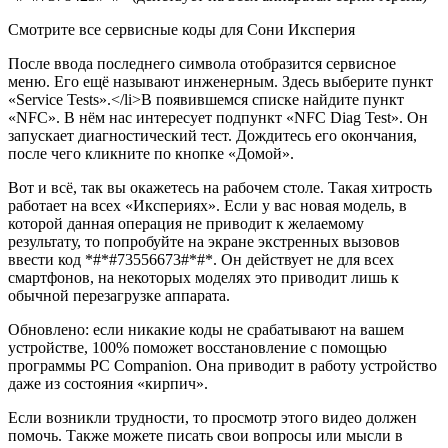
Смотрите все сервисные коды для Сони Иксперия
После ввода последнего символа отобразится сервисное
меню. Его ещё называют инженерным. Здесь выберите пункт
«Service Tests».</li>В появившемся списке найдите пункт
«NFC». В нём нас интересует подпункт «NFC Diag Test». Он
запускает диагностический тест. Дождитесь его окончания,
после чего кликните по кнопке «Домой».
Вот и всё, так вы окажетесь на рабочем столе. Такая хитрость
работает на всех «Икспериях». Если у вас новая модель, в
которой данная операция не приводит к желаемому
результату, то попробуйте на экране экстренных вызовов
ввести код
*#*#73556673#*#*
. Он действует не для всех
смартфонов, на некоторых моделях это приводит лишь к
обычной перезагрузке аппарата.
Обновлено
: если никакие коды не срабатывают на вашем
устройстве, 100% поможет восстановление с помощью
программы PC Companion. Она приводит в работу устройство
даже из состояния «кирпич».
Если возникли трудности, то просмотр этого видео должен
помочь. Также можете писать свои вопросы или мысли в