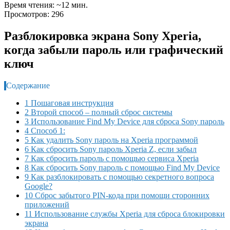
Время чтения: ~12 мин.
Просмотров: 296
Разблокировка экрана Sony Xperia,
когда забыли пароль или графический
ключ
Содержание
1 Пошаговая инструкция
2 Второй способ – полный сброс системы
3 Использование Find My Device для сброса Sony пароль
4 Способ 1:
5 Как удалить Sony пароль на Xperia программой
6 Как сбросить Sony пароль Xperia Z, если забыл
7 Как сбросить пароль с помощью сервиса Xperia
8 Как сбросить Sony пароль с помощью Find My Device
9 Как разблокировать с помощью секретного вопроса
Google?
10 Сброс забытого PIN-кода при помощи сторонних
приложений
11 Использование службы Xperia для сброса блокировки
экрана