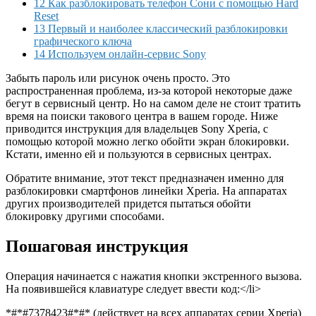
12 Как разблокировать телефон Сони с помощью Hard
Reset
13 Первый и наиболее классический разблокировки
графического ключа
14 Используем онлайн-сервис Sony
Забыть пароль или рисунок очень просто. Это
распространенная проблема, из-за которой некоторые даже
бегут в сервисный центр. Но на самом деле не стоит тратить
время на поиски такового центра в вашем городе. Ниже
приводится инструкция для владельцев Sony Xperia, с
помощью которой можно легко обойти экран блокировки.
Кстати,
именно ей и пользуются в сервисных центрах.
Обратите внимание, этот текст предназначен именно для
разблокировки смартфонов линейки Xperia. На аппаратах
других производителей придется пытаться обойти
блокировку другими способами.
Пошаговая инструкция
Операция начинается с нажатия кнопки экстренного вызова.
На появившейся клавиатуре следует ввести код:</li>
*#*#7378423#*#*
(действует на всех аппаратах серии Xperia)