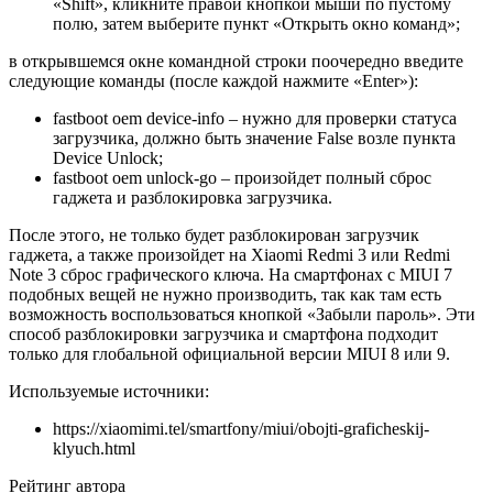
«Shift», кликните правой кнопкой мыши по пустому
полю, затем выберите пункт «Открыть окно команд»;
в открывшемся окне командной строки поочередно введите
следующие команды (после каждой нажмите «Enter»):
fastboot oem device-info – нужно для проверки статуса
загрузчика, должно быть значение False возле пункта
Device Unlock;
fastboot oem unlock-go – произойдет полный сброс
гаджета и разблокировка загрузчика.
После этого, не только будет разблокирован загрузчик
гаджета, а также произойдет на Xiaomi Redmi 3 или Redmi
Note 3 сброс графического ключа. На смартфонах с MIUI 7
подобных вещей не нужно производить, так как там есть
возможность воспользоваться кнопкой «Забыли пароль». Эти
способ разблокировки загрузчика и смартфона подходит
только для глобальной официальной версии MIUI 8 или 9.
Используемые источники:
https://xiaomimi.tel/smartfony/miui/obojti-graficheskij-
klyuch.html
Рейтинг автора