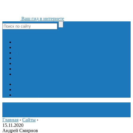
Ваш гид в интернете
ok
yt
fb
tw
in
vk
Игры
Мобильные приложения
Программы
Сайты
Сервисы
Социальные сети
Интересное
Мой блог
Инструмент вставки
Визуальное редактирование
Главная
›
Сайты
›
15.11.2020
Андрей Смирнов