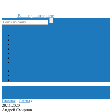
Ваш гид в интернете
ok
yt
fb
tw
in
vk
Игры
Мобильные приложения
Программы
Сайты
Сервисы
Социальные сети
Интересное
Мой блог
Инструмент вставки
Визуальное редактирование
Главная
›
Сайты
›
29.11.2020
Андрей Смирнов