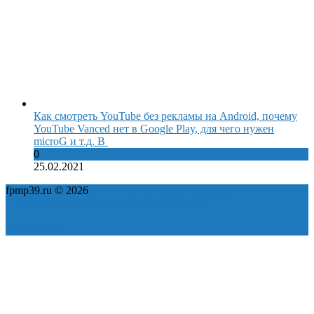
Как смотреть YouTube без рекламы на Android, почему
YouTube Vanced нет в Google Play, для чего нужен
microG и т.д. В
0
25.02.2021
fpmp39.ru © 2026
Политика конфиденциальности
Пользовательское соглашение
Карта сайта
ok
yt
fb
tw
in
vk