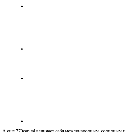
А еще 770capital величает себя международным, солидным и