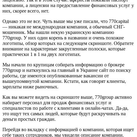
компании, а лицензии на предоставление финансовых услуг у
них, скорее всего, нет.
Однако это не все. Чуть выше мы уже писали, что 770capital
— никакая не международная компания, а обычный СНГ-
мошенник. Мы нашли некую украинскую компанию
770group. У них один корень в названии и очень похожие
логотипы, обзор которых на следующем скриншоте. Обратите
внимание на характерные закругленные полоски, которые
практически 1 в 1 на двух логотипах.
Мы начали по крупицам собирать информацию о брокере
770group и наткнулись на главный в Украине сайт по поиску
работы, где имеются опубликованные вакансии от
вышеупомянутой компании. Кстати, как говорят клиенты,
зарплаты ниже рыночных.
Как вы можете видеть на скриншоте выше, 770group активно
набирает персонал для продаж финансовых услуг и
специалистов по работе с клиентами в онлайн-чатах. Да-да,
это ищут тех самых людей, которые будут раскручивать на
деньги простых граждан.
Перейдя во вкладку с информацией о компании, которая ищет
себе таких сотрудников, мы увидели описание компании.