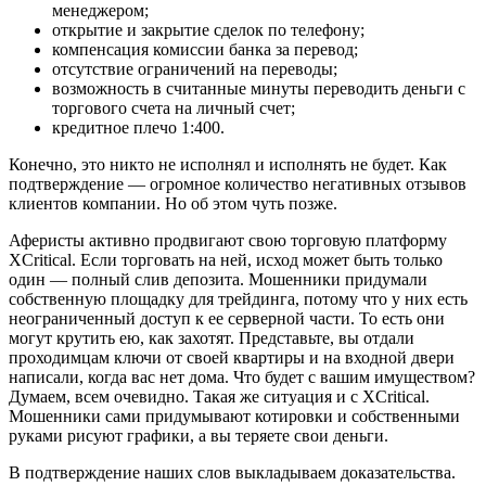
менеджером;
открытие и закрытие сделок по телефону;
компенсация комиссии банка за перевод;
отсутствие ограничений на переводы;
возможность в считанные минуты переводить деньги с
торгового счета на личный счет;
кредитное плечо 1:400.
Конечно, это никто не исполнял и исполнять не будет. Как
подтверждение — огромное количество негативных отзывов
клиентов компании. Но об этом чуть позже.
Аферисты активно продвигают свою торговую платформу
XCritical. Если торговать на ней, исход может быть только
один — полный слив депозита. Мошенники придумали
собственную площадку для трейдинга, потому что у них есть
неограниченный доступ к ее серверной части. То есть они
могут крутить ею, как захотят. Представьте, вы отдали
проходимцам ключи от своей квартиры и на входной двери
написали, когда вас нет дома. Что будет с вашим имуществом?
Думаем, всем очевидно. Такая же ситуация и с XCritical.
Мошенники сами придумывают котировки и собственными
руками рисуют графики, а вы теряете свои деньги.
В подтверждение наших слов выкладываем доказательства.