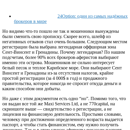
24Option: один из самых надёжных
брокеров в мире
Но видимо что-то пошло не так и мошенники вынуждены
были сменить свою прописку. Скорее всего, шлейф из
негативных отзывов стал очень большим. Следующим местом
регистрации была выбрана легендарная оффшорная зона
Сент-Винсент и Гренадины. Почему легендарная? По нашим
подсчетам, более 90% всех брокеров-аферистов выбирают
именно эти острова. Мошенников не сильно интересует
белый песок и теплое Карибское море. Они выбирают Сент
Винсент и Гренадины из-за отсутствия налогов, крайне
простой регистрации (за 4 000$ в год) и продажного
правительства, которое никогда не спросит откуда деньги и
каким способом они добыты.
Но даже с этим документом есть одно “но”. Помимо того, что
он выдан все той же Maxi Services Ltd, а не 770capital, на
скриншоте выше — свидетельство о регистрации, а не
лицензия на финансовую деятельность. Простыми словами,
человеку при достижении определенного возраста выдается
паспорт, а чтобы стать финансистом, ему нужно получить
лицензию. Так и в этом случае: аферисты показали паспорт