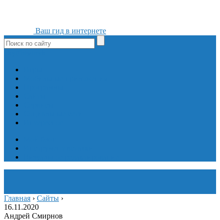
Ваш гид в интернете
ok
yt
fb
tw
in
vk
Игры
Мобильные приложения
Программы
Сайты
Сервисы
Социальные сети
Интересное
Мой блог
Инструмент вставки
Визуальное редактирование
Главная
›
Сайты
›
16.11.2020
Андрей Смирнов