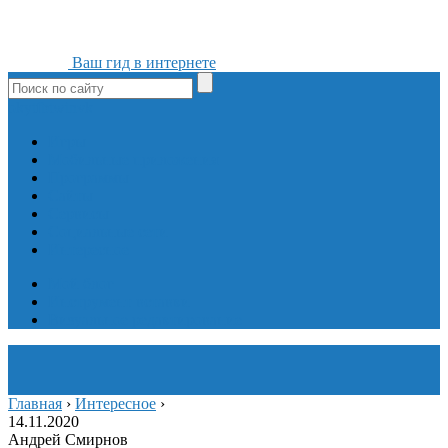
Ваш гид в интернете
ok
yt
fb
tw
in
vk
Игры
Мобильные приложения
Программы
Сайты
Сервисы
Социальные сети
Интересное
Мой блог
Инструмент вставки
Визуальное редактирование
Главная
›
Интересное
›
14.11.2020
Андрей Смирнов