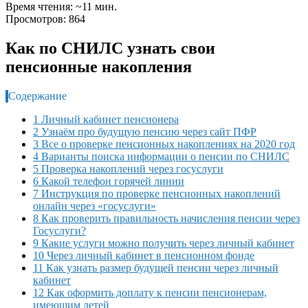
Время чтения: ~11 мин.
Просмотров: 864
Как по СНИЛС узнать свои
пенсионные накопления
Содержание
1 Личный кабинет пенсионера
2 Узнаём про будущую пенсию через сайт ПФР
3 Все о проверке пенсионных накоплениях на 2020 год
4 Варианты поиска информации о пенсии по СНИЛС
5 Проверка накоплений через госуслуги
6 Какой телефон горячей линии
7 Инструкция по проверке пенсионных накоплений
онлайн через «госуслуги»
8 Как проверить правильность начисления пенсии через
Госуслуги?
9 Какие услуги можно получить через личный кабинет
10 Через личный кабинет в пенсионном фонде
11 Как узнать размер будущей пенсии через личный
кабинет
12 Как оформить доплату к пенсии пенсионерам,
имеющим детей