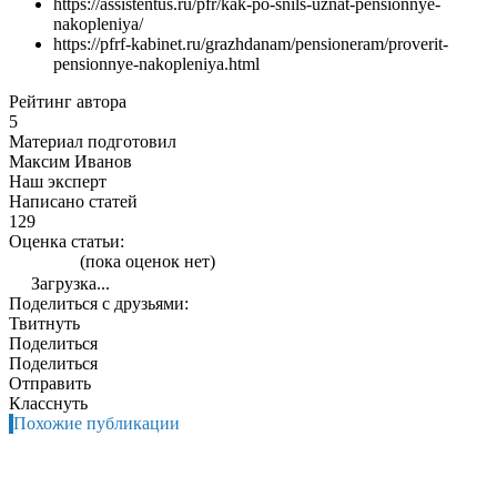
https://assistentus.ru/pfr/kak-po-snils-uznat-pensionnye-
nakopleniya/
https://pfrf-kabinet.ru/grazhdanam/pensioneram/proverit-
pensionnye-nakopleniya.html
Рейтинг автора
5
Материал подготовил
Максим Иванов
Наш эксперт
Написано статей
129
Оценка статьи:
(пока оценок нет)
Загрузка...
Поделиться с друзьями:
Твитнуть
Поделиться
Поделиться
Отправить
Класснуть
Похожие публикации