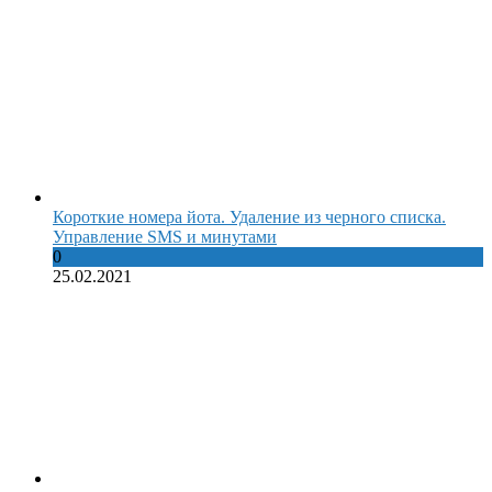
Короткие номера йота. Удаление из черного списка.
Управление SMS и минутами
0
25.02.2021