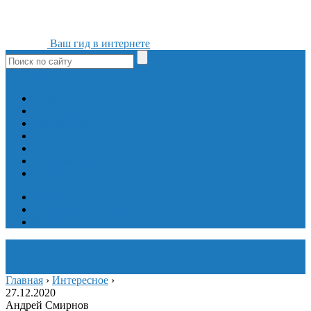
Ваш гид в интернете
ok
yt
fb
tw
in
vk
Игры
Мобильные приложения
Программы
Сайты
Сервисы
Социальные сети
Интересное
Мой блог
Инструмент вставки
Визуальное редактирование
Главная
›
Интересное
›
27.12.2020
Андрей Смирнов