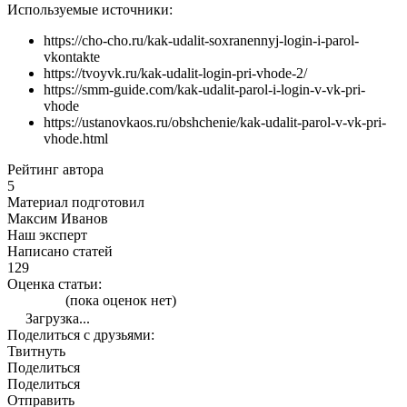
Используемые источники:
https://cho-cho.ru/kak-udalit-soxranennyj-login-i-parol-
vkontakte
https://tvoyvk.ru/kak-udalit-login-pri-vhode-2/
https://smm-guide.com/kak-udalit-parol-i-login-v-vk-pri-
vhode
https://ustanovkaos.ru/obshchenie/kak-udalit-parol-v-vk-pri-
vhode.html
Рейтинг автора
5
Материал подготовил
Максим Иванов
Наш эксперт
Написано статей
129
Оценка статьи:
(пока оценок нет)
Загрузка...
Поделиться с друзьями:
Твитнуть
Поделиться
Поделиться
Отправить